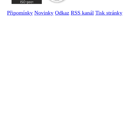
Připomínky
Novinky
Odkaz
RSS kanál
Tisk stránky