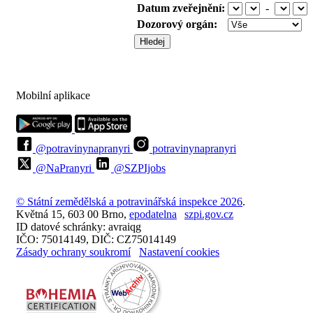
Datum zveřejnění:
-
Dozorový orgán:
Mobilní aplikace
@potravinynapranyri
potravinynapranyri
@NaPranyri
@SZPIjobs
© Státní zemědělská a potravinářská inspekce 2026
.
Květná 15, 603 00 Brno,
epodatelna
szpi.gov.cz
ID datové schránky: avraiqg
IČO: 75014149, DIČ: CZ75014149
Zásady ochrany soukromí
Nastavení cookies