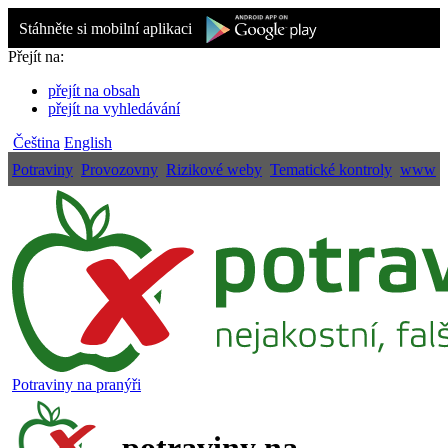
Stáhněte si mobilní aplikaci
Přejít na:
přejít na obsah
přejít na vyhledávání
Čeština
English
Potraviny
Provozovny
Rizikové weby
Tematické kontroly
www
Potraviny na pranýři