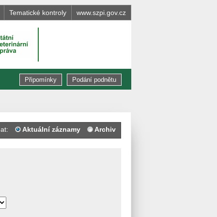
Tematické kontroly
www.szpi.gov.cz
Připomínky
Podání podnětu
at:
Aktuální záznamy
Archiv