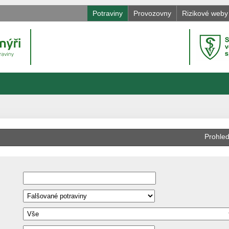
Potraviny
Provozovny
Rizikové weby
Prohled