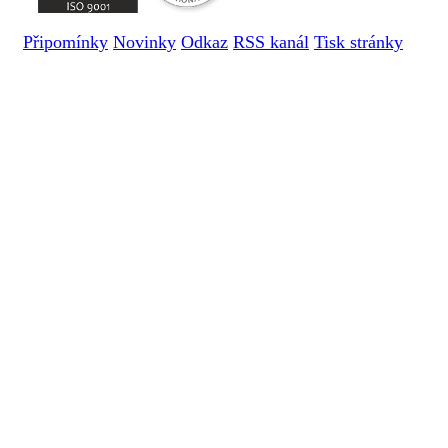
Připomínky
Novinky
Odkaz
RSS kanál
Tisk stránky