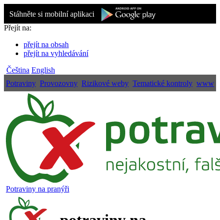
Stáhněte si mobilní aplikaci
Přejít na:
přejít na obsah
přejít na vyhledávání
Čeština
English
Potraviny
Provozovny
Rizikové weby
Tematické kontroly
www
Potraviny na pranýři