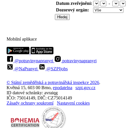
Datum zveřejnění:
-
Dozorový orgán:
Mobilní aplikace
@potravinynapranyri
potravinynapranyri
@NaPranyri
@SZPIjobs
© Státní zemědělská a potravinářská inspekce 2026
.
Květná 15, 603 00 Brno,
epodatelna
szpi.gov.cz
ID datové schránky: avraiqg
IČO: 75014149, DIČ: CZ75014149
Zásady ochrany soukromí
Nastavení cookies