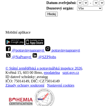
Datum zveřejnění:
-
Dozorový orgán:
Mobilní aplikace
@potravinynapranyri
potravinynapranyri
@NaPranyri
@SZPIjobs
© Státní zemědělská a potravinářská inspekce 2026
.
Květná 15, 603 00 Brno,
epodatelna
szpi.gov.cz
ID datové schránky: avraiqg
IČO: 75014149, DIČ: CZ75014149
Zásady ochrany soukromí
Nastavení cookies