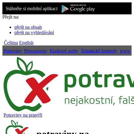
Stáhněte si mobilní aplikaci
Přejít na:
přejít na obsah
přejít na vyhledávání
Čeština
English
Potraviny
Provozovny
Rizikové weby
Tematické kontroly
www
Potraviny na pranýři