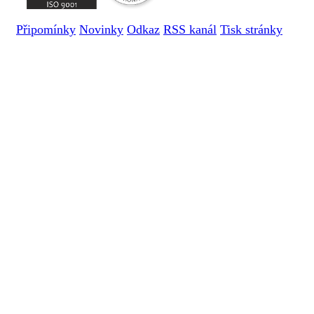
Připomínky
Novinky
Odkaz
RSS kanál
Tisk stránky