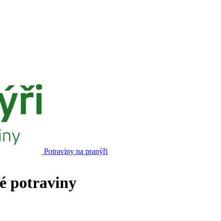
Potraviny na pranýři
né potraviny