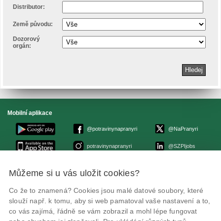
Distributor:
Země původu:
Dozorový
orgán:
Mobilní aplikace
@potravinynapranyri
@NaPranyri
potravinynapranyri
@SZPIjobs
Můžeme si u vás uložit cookies?
© Státní zemědělská a potravinářská inspekce 2026
.
Květná 15, 603 00 Brno,
epodatelna
szpi.gov.cz
Co že to znamená? Cookies jsou malé datové soubory, které
ID datové schránky: avraiqg
slouží např. k tomu, aby si web pamatoval vaše nastavení a to,
IČO: 75014149, DIČ: CZ75014149
Zásady ochrany soukromí
Nastavení cookies
co vás zajímá, řádně se vám zobrazil a mohl lépe fungovat