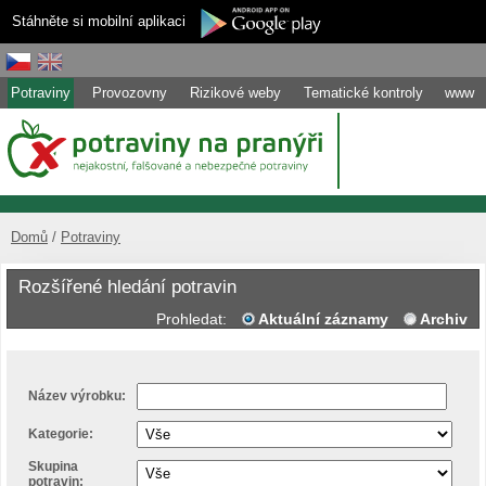
Stáhněte si mobilní aplikaci
Potraviny
Provozovny
Rizikové weby
Tematické kontroly
www
Domů
Potraviny
Rozšířené hledání potravin
Prohledat:
Aktuální záznamy
Archiv
Název výrobku:
Kategorie:
Skupina
potravin: