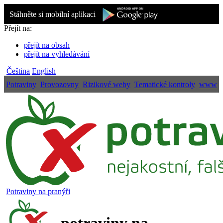
Stáhněte si mobilní aplikaci
Přejít na:
přejít na obsah
přejít na vyhledávání
Čeština
English
Potraviny
Provozovny
Rizikové weby
Tematické kontroly
www
Potraviny na pranýři