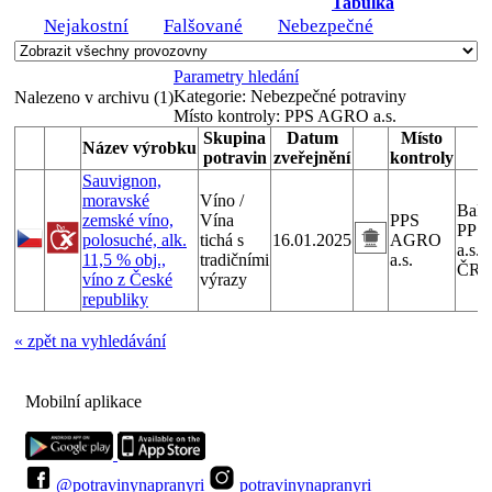
Tabulka
Nejakostní
Falšované
Nebezpečné
Parametry hledání
Kategorie:
Nebezpečné potraviny
Nalezeno v archivu (1)
Místo kontroly:
PPS AGRO a.s.
Skupina
Datum
Místo
Název výrobku
V
potravin
zveřejnění
kontroly
Sauvignon,
moravské
Víno /
Bale
zemské víno,
Vína
PPS
PPS
polosuché, alk.
tichá s
16.01.2025
AGRO
a.s.,
11,5 % obj.,
tradičními
a.s.
ČR
víno z České
výrazy
republiky
« zpět na vyhledávání
Mobilní aplikace
@potravinynapranyri
potravinynapranyri