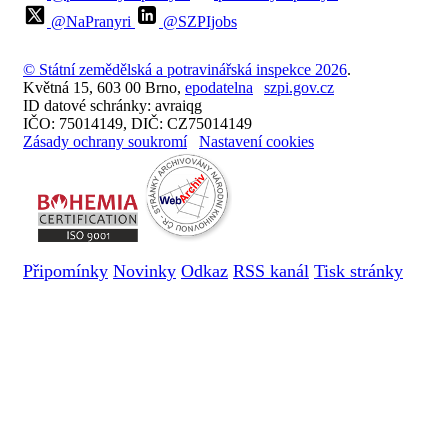
@NaPranyri
@SZPIjobs
© Státní zemědělská a potravinářská inspekce 2026
.
Květná 15, 603 00 Brno,
epodatelna
szpi.gov.cz
ID datové schránky: avraiqg
IČO: 75014149, DIČ: CZ75014149
Zásady ochrany soukromí
Nastavení cookies
Připomínky
Novinky
Odkaz
RSS kanál
Tisk stránky