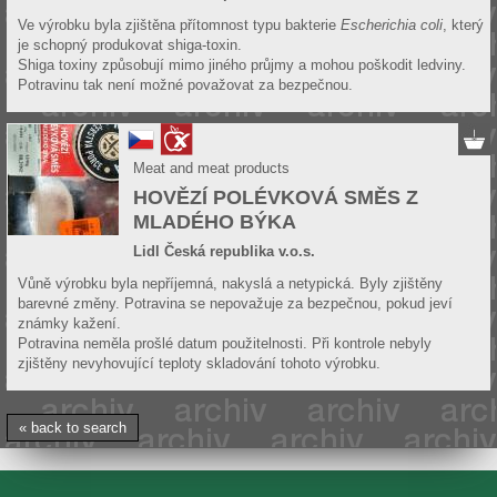
Ve výrobku byla zjištěna přítomnost typu bakterie
Escherichia coli
, který
je schopný produkovat shiga-toxin.
Shiga toxiny způsobují mimo jiného průjmy a mohou poškodit ledviny.
Potravinu tak není možné považovat za bezpečnou.
Meat and meat products
HOVĚZÍ POLÉVKOVÁ SMĚS Z
MLADÉHO BÝKA
Lidl Česká republika v.o.s.
Vůně výrobku byla nepříjemná, nakyslá a netypická. Byly zjištěny
barevné změny. Potravina se nepovažuje za bezpečnou, pokud jeví
známky kažení.
Potravina neměla prošlé datum použitelnosti. Při kontrole nebyly
zjištěny nevyhovující teploty skladování tohoto výrobku.
« back to search