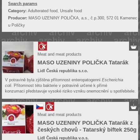
Search params
Category:
Adulterated food, Unsafe food
Producer:
MASO UZENINY POLIČKA, a.s., č.p.300, 572 01 Kamenec
u Poličky
Meat and meat products
MASO UZENINY POLIČKA Tatarák
Lidl Česká republika s.r.o.
V potravině byla zjištěna přítomnost enteropatogenní
Escherichia
coli
. Přítomnost této bakterie v potravině určené k přímé
konzumaci představuje vysoké riziko vzniku onemocnění u spotřebitele.​
Meat and meat products
MASO UZENINY POLIČKA Tatarák z
českých chovů - Tatarský biftek 250g
Lidl Česká republika v.o.s.