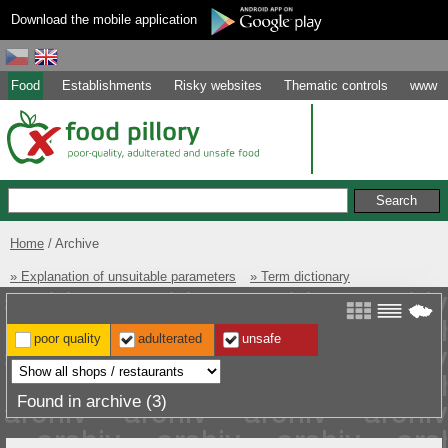
Download the mobile application
Food
Establishments
Risky websites
Thematic controls
www
Home
Archive
» Explanation of unsuitable parameters
» Term dictionary
poor quality
adulterated
unsafe
Found in archive (3)