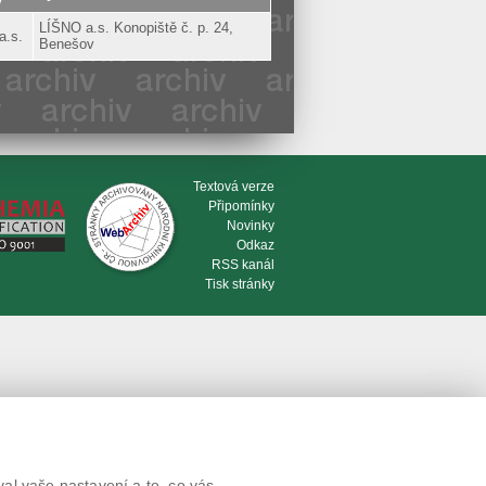
y
LÍŠNO a.s. Konopiště č. p. 24,
a.s.
Benešov
Textová verze
Připomínky
Novinky
Odkaz
RSS kanál
Tisk stránky
al vaše nastavení a to, co vás