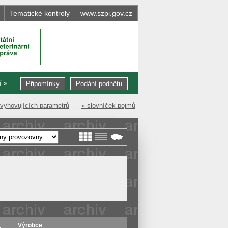
Tematické kontroly
www.szpi.gov.cz
í »
Připomínky
Podání podnětu
evyhovujících parametrů
» slovníček pojmů
Výrobce