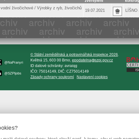
zveřejnění
kontrol
 vodní živočichové / Výrobky z ryb, živočichů
19.07.2021
LÍŠNO 
© Státní zemědělská a potravinářská inspekce 2026
.
Květná 15, 603 00 Brno,
epodatelna
szpi.gov.cz
@NaPranyri
ID datové schránky: avraiqg
IČO: 75014149, DIČ: CZ75014149
@SZPIjobs
Zásady ochrany soukromí
Nastavení cookies
ookies?
 malé datové soubory, které slouží např. k tomu, aby si web pamatov