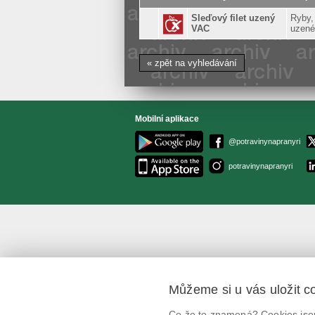
Sleďový filet uzený
Ryby,
VAC
uzené
« zpět na vyhledávání
Mobilní aplikace
@potravinynapranyri
potravinynapranyri
Můžeme si u vás uložit c
Co že to znamená? Cookies jsou