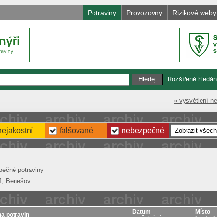
Potraviny
Provozovny
Rizikové weby
Rozšířené hledán
» vysvětlení n
nejakostní
falšované
nebezpečné
pečné potraviny
24, Benešov
Datum
Místo
a potravin