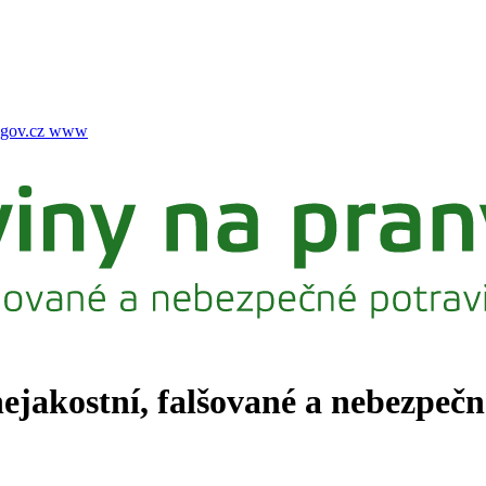
gov.cz
www
nejakostní, falšované a nebezpeč