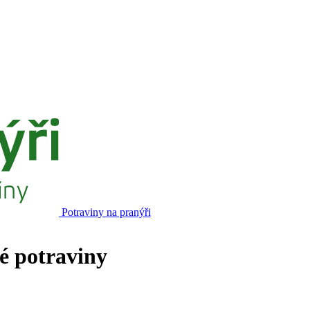
Potraviny na pranýři
né potraviny