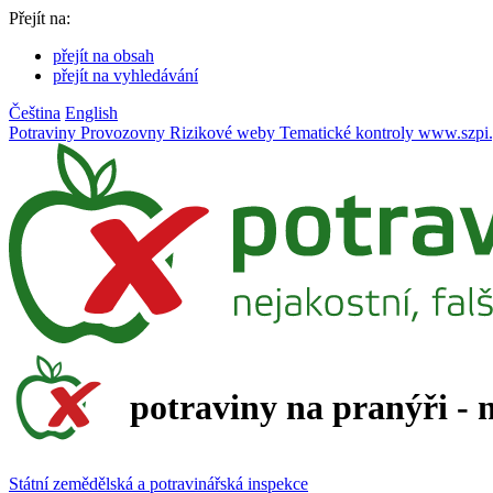
Přejít na:
přejít na obsah
přejít na vyhledávání
Čeština
English
Potraviny
Provozovny
Rizikové weby
Tematické kontroly
www.szpi.
potraviny na pranýři - 
Státní zemědělská a potravinářská inspekce