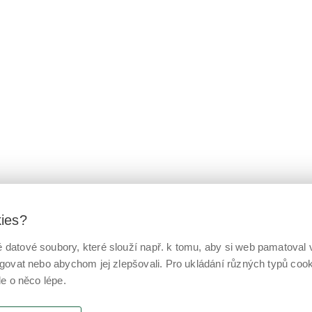
kies?
datové soubory, které slouží např. k tomu, aby si web pamatoval v
ngovat nebo abychom jej zlepšovali. Pro ukládání různých typů co
le o něco lépe.