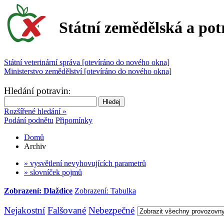
Státní zemědělská a pot
Státní veterinární správa [otevíráno do nového okna]
Ministerstvo zemědělství [otevíráno do nového okna]
Hledání potravin
:
Rozšířené hledání »
Podání podnětu
Připomínky
Domů
Archiv
» vysvětlení nevyhovujících parametrů
» slovníček pojmů
Zobrazení: Dlaždice
Zobrazení: Tabulka
Nejakostní
Falšované
Nebezpečné