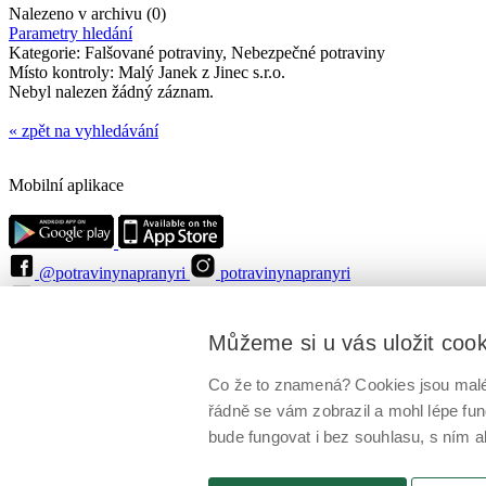
Nalezeno v archivu (0)
Parametry hledání
Kategorie:
Falšované potraviny, Nebezpečné potraviny
Místo kontroly:
Malý Janek z Jinec s.r.o.
Nebyl nalezen žádný záznam.
« zpět na vyhledávání
Mobilní aplikace
@potravinynapranyri
potravinynapranyri
@NaPranyri
@SZPIjobs
© Státní zemědělská a potravinářská inspekce 2026
.
Můžeme si u vás uložit coo
Květná 15, 603 00 Brno,
epodatelna
szpi.gov.cz
ID datové schránky: avraiqg
IČO: 75014149, DIČ: CZ75014149
Co že to znamená? Cookies jsou malé 
Zásady ochrany soukromí
Nastavení cookies
řádně se vám zobrazil a mohl lépe fu
bude fungovat i bez souhlasu, s ním a