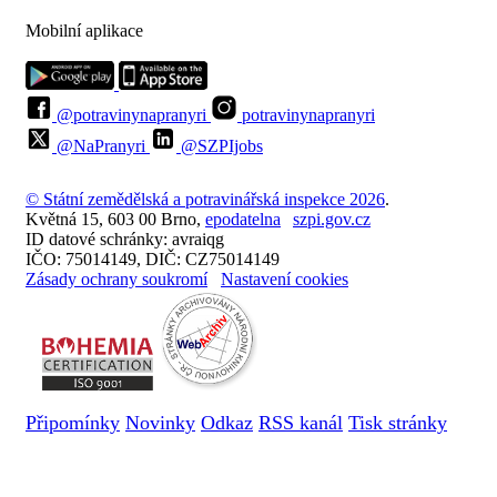
Mobilní aplikace
@potravinynapranyri
potravinynapranyri
@NaPranyri
@SZPIjobs
© Státní zemědělská a potravinářská inspekce 2026
.
Květná 15, 603 00 Brno,
epodatelna
szpi.gov.cz
ID datové schránky: avraiqg
IČO: 75014149, DIČ: CZ75014149
Zásady ochrany soukromí
Nastavení cookies
Připomínky
Novinky
Odkaz
RSS kanál
Tisk stránky