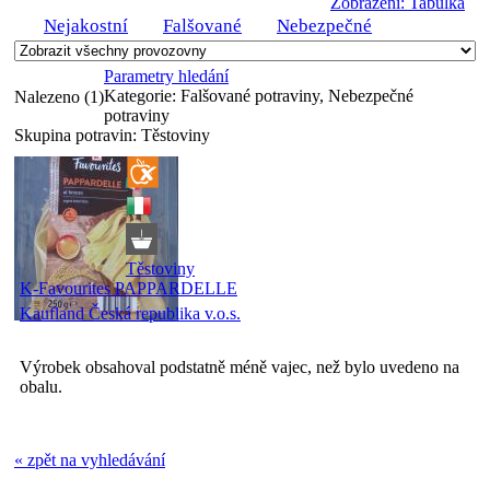
Zobrazení: Tabulka
Nejakostní
Falšované
Nebezpečné
Parametry hledání
Kategorie:
Falšované potraviny, Nebezpečné
Nalezeno (1)
potraviny
Skupina potravin:
Těstoviny
Těstoviny
K-Favourites PAPPARDELLE
Kaufland Česká republika v.o.s.
Výrobek obsahoval podstatně méně vajec, než bylo uvedeno na
obalu.
« zpět na vyhledávání