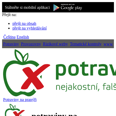
Stáhněte si mobilní aplikaci
Přejít na:
přejít na obsah
přejít na vyhledávání
Čeština
English
Potraviny
Provozovny
Rizikové weby
Tematické kontroly
www
Potraviny na pranýři