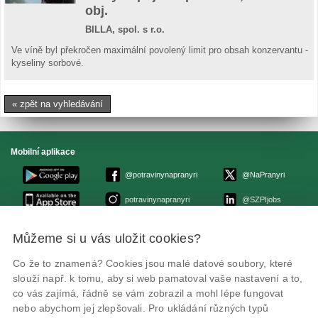
obj.
BILLA, spol. s r.o.
Ve víně byl překročen maximální povolený limit pro obsah konzervantu -
kyseliny sorbové.
« zpět na vyhledávání
Mobilní aplikace
@potravinynapranyri
@NaPranyri
potravinynapranyri
@SZPIjobs
Můžeme si u vás uložit cookies?
© Státní zemědělská a potravinářská inspekce 2026
.
Květná 15, 603 00 Brno,
epodatelna
szpi.gov.cz
Co že to znamená? Cookies jsou malé datové soubory, které
ID datové schránky: avraiqg
slouží např. k tomu, aby si web pamatoval vaše nastavení a to,
IČO: 75014149, DIČ: CZ75014149
Zásady ochrany soukromí
Nastavení cookies
co vás zajímá, řádně se vám zobrazil a mohl lépe fungovat
nebo abychom jej zlepšovali. Pro ukládání různých typů