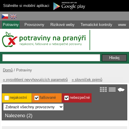
Stáhněte si mobilní aplikaci
Potraviny
Provozovny
Rizikové weby
Tematické kontroly
www
Domů
Potraviny
» vysvětlení nevyhovujících parametrů
» slovníček pojmů
nejakostní
falšované
nebezpečné
Nalezeno (2)