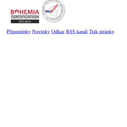
Připomínky
Novinky
Odkaz
RSS kanál
Tisk stránky