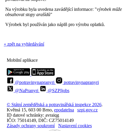
Na výrobku byla uvedena zavádějící informace: "
výrobek může
obsahovat stopy arašídů
"
Výrobek byl používán jako náplň pro výrobu oplatků.
« zpět na vyhledávání
Mobilní aplikace
@potravinynapranyri
potravinynapranyri
@NaPranyri
@SZPIjobs
© Státní zemědělská a potravinářská inspekce 2026
.
Květná 15, 603 00 Brno,
epodatelna
szpi.gov.cz
ID datové schránky: avraiqg
IČO: 75014149, DIČ: CZ75014149
Zásady ochrany soukromí
Nastavení cookies