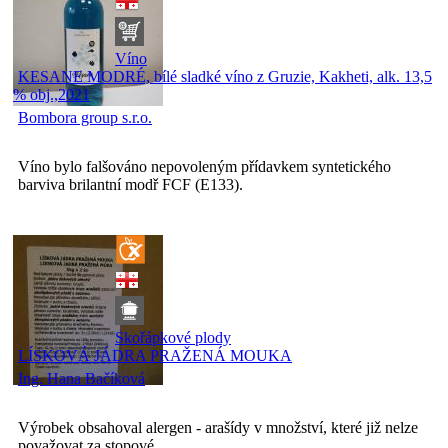
Víno
KESANE MODRÉ, bílé sladké víno z Gruzie, Kakheti, alk. 13,5
% obj.,2021
Bombora group s.r.o.
Víno bylo falšováno nepovoleným přídavkem syntetického
barviva brilantní modř FCF (E133).
Skořápkové plody
LÍSKOVÁ JÁDRA PRAŽENÁ MOUKA
Ing. Hana Bačíková
Výrobek obsahoval alergen - arašídy v množství, které již nelze
považovat za stopové.