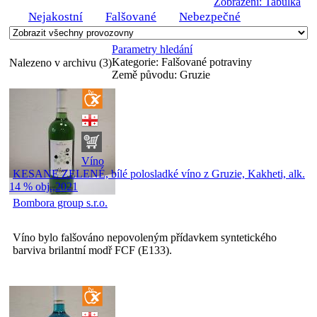
Zobrazení: Tabulka
Nejakostní
Falšované
Nebezpečné
Parametry hledání
Kategorie:
Falšované potraviny
Nalezeno v archivu (3)
Země původu:
Gruzie
Víno
KESANE ZELENÉ, bílé polosladké víno z Gruzie, Kakheti, alk.
14 % obj.,2021
Bombora group s.r.o.
Víno bylo falšováno nepovoleným přídavkem syntetického
barviva brilantní modř FCF (E133).