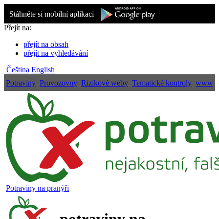
Stáhněte si mobilní aplikaci
Přejít na:
přejít na obsah
přejít na vyhledávání
Čeština
English
Potraviny
Provozovny
Rizikové weby
Tematické kontroly
www
Potraviny na pranýři