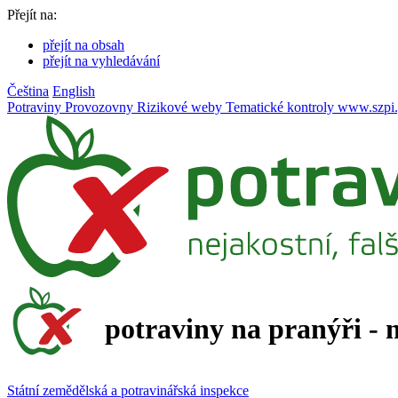
Přejít na:
přejít na obsah
přejít na vyhledávání
Čeština
English
Potraviny
Provozovny
Rizikové weby
Tematické kontroly
www.szpi.
potraviny na pranýři - 
Státní zemědělská a potravinářská inspekce