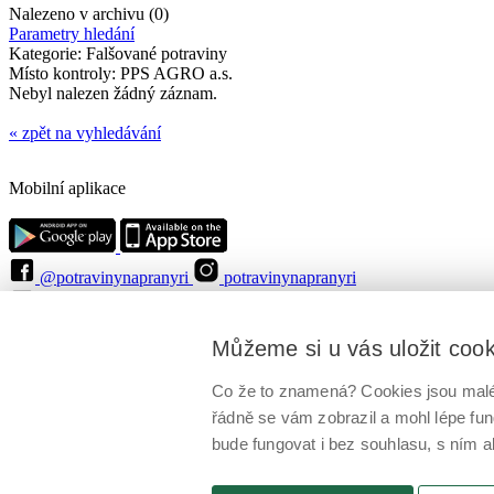
Nalezeno v archivu (0)
Parametry hledání
Kategorie:
Falšované potraviny
Místo kontroly:
PPS AGRO a.s.
Nebyl nalezen žádný záznam.
« zpět na vyhledávání
Mobilní aplikace
@potravinynapranyri
potravinynapranyri
@NaPranyri
@SZPIjobs
© Státní zemědělská a potravinářská inspekce 2026
.
Můžeme si u vás uložit coo
Květná 15, 603 00 Brno,
epodatelna
szpi.gov.cz
ID datové schránky: avraiqg
IČO: 75014149, DIČ: CZ75014149
Co že to znamená? Cookies jsou malé 
Zásady ochrany soukromí
Nastavení cookies
řádně se vám zobrazil a mohl lépe fu
bude fungovat i bez souhlasu, s ním a