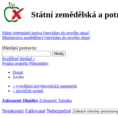
Státní zemědělská a pot
Státní veterinární správa [otevíráno do nového okna]
Ministerstvo zemědělství [otevíráno do nového okna]
Hledání potravin
:
Rozšířené hledání »
Podání podnětu
Připomínky
Domů
Archiv
» vysvětlení nevyhovujících parametrů
» slovníček pojmů
Zobrazení: Dlaždice
Zobrazení: Tabulka
Nejakostní
Falšované
Nebezpečné