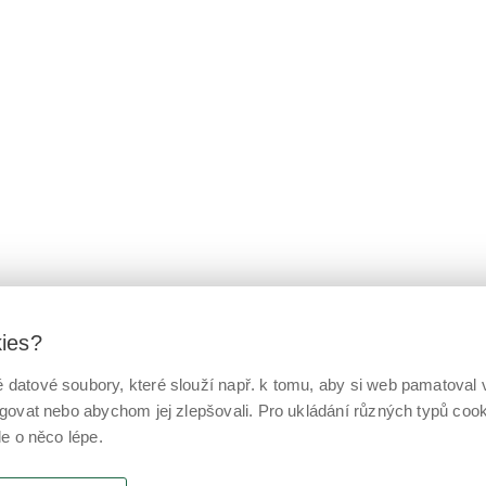
kies?
datové soubory, které slouží např. k tomu, aby si web pamatoval v
ngovat nebo abychom jej zlepšovali. Pro ukládání různých typů co
le o něco lépe.