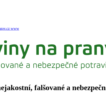
gov.cz
www
nejakostní, falšované a nebezpeč