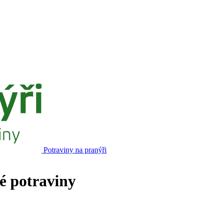
Potraviny na pranýři
né potraviny