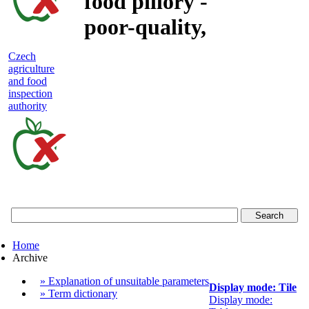
food pillory -
poor-quality,
adulterated
Czech
agriculture
and unsafe
and food
inspection
food
authority
Czech
agriculture
and
food
Home
inspection
Archive
authority
» Explanation of unsuitable parameters
Display mode: Tile
» Term dictionary
Display mode: