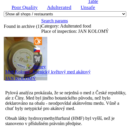
Table
Poor Quality
Adulterated
Unsafe
Search params
Category:
Adulterated food
Found in archive (1)
Place of inspection:
JAN KOLOMÝ
Honey
Med Kolomý, Jesenický květový med akátový
JAN KOLOMÝ
Pylová analýza prokázala, že se nejedná o med z České republiky,
ale z Číny. Med byl jiného botanického původu, než bylo
deklarováno na obalu - neodpovídal akátovému medu. Vůně a
chuť byly netypické pro akátový med.
Obsah látky hydroxymethylfurfural (HMF) byl vyšší, než je
stanoveno v příslušném právním předpise.