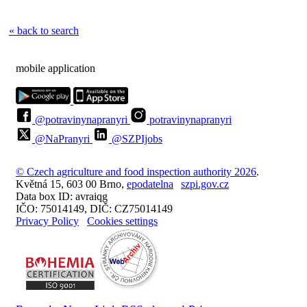
« back to search
mobile application
@potravinynapranyri
potravinynapranyri
@NaPranyri
@SZPIjobs
© Czech agriculture and food inspection authority 2026
.
Květná 15, 603 00 Brno,
epodatelna
szpi.gov.cz
Data box ID: avraiqg
IČO: 75014149, DIČ: CZ75014149
Privacy Policy
Cookies settings