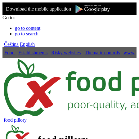
Download the mobile application
Go to:
go to content
go to search
Čeština
English
Food
Establishments
Risky websites
Thematic controls
www
food pillory