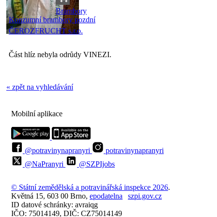
Brambory
Konzumní brambory pozdní
ČEROZFRUCHT s.r.o.
Část hlíz nebyla odrůdy VINEZI.
« zpět na vyhledávání
Mobilní aplikace
@potravinynapranyri
potravinynapranyri
@NaPranyri
@SZPIjobs
© Státní zemědělská a potravinářská inspekce 2026
.
Květná 15, 603 00 Brno,
epodatelna
szpi.gov.cz
ID datové schránky: avraiqg
IČO: 75014149, DIČ: CZ75014149