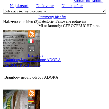
Zobrazení: Tabulka
Nejakostní
Falšované
Nebezpečné
Parametry hledání
Kategorie:
Falšované potraviny
Nalezeno v archivu (2)
Místo kontroly:
ČEROZFRUCHT s.r.o.
Brambory
Brambory konzumní ranné ADORA
ČEROZFRUCHT s.r.o.
Brambory nebyly odrůdy ADORA.