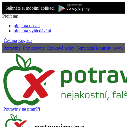
Stáhněte si mobilní aplikaci
Přejít na:
přejít na obsah
přejít na vyhledávání
Čeština
English
Potraviny
Provozovny
Rizikové weby
Tematické kontroly
www
Potraviny na pranýři