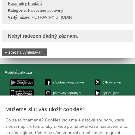
Parametry hledání
Kategorie:
Falšované potraviny
Vžitý název:
POTRAVINY U HODIN
Nebyl nalezen žádný záznam.
« zpět na vyhledávání
Mobilní aplikace
@potravinynapranyri
@NaPranyri
potravinynapranyri
@SZPIjobs
Můžeme si u vás uložit cookies?
© Státní zemědělská a potravinářská inspekce 2026
.
Květná 15, 603 00 Brno,
epodatelna
szpi.gov.cz
Co že to znamená? Cookies jsou malé datové soubory, které
ID datové schránky: avraiqg
slouží např. k tomu, aby si web pamatoval vaše nastavení a to,
IČO: 75014149, DIČ: CZ75014149
Zásady ochrany soukromí
Nastavení cookies
co vás zajímá, řádně se vám zobrazil a mohl lépe fungovat