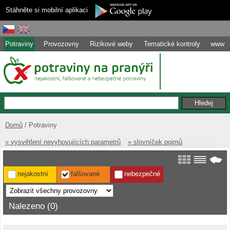
Stáhněte si mobilní aplikaci
Potraviny
Provozovny
Rizikové weby
Tematické kontroly
www
Domů
Potraviny
» vysvětlení nevyhovujících parametrů
» slovníček pojmů
nejakostní
falšované
nebezpečné
Nalezeno (0)