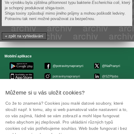
Ve výrobku byla zjištěna přítomnost typu bakterie
Escherichia coli
, který
je schopný produkovat shiga-toxin.
Shiga toxiny způsobují mimo jiného průjmy a mohou poškodit ledviny.
Potravinu tak není možné považovat za bezpečnou.
« zpět na vyhledávání
Mobilní aplikace
@potravinynapranyri
@NaPranyri
potravinynapranyri
@SZPIjobs
Můžeme si u vás uložit cookies?
© Státní zemědělská a potravinářská inspekce 2026
.
Květná 15, 603 00 Brno,
epodatelna
szpi.gov.cz
Co že to znamená? Cookies jsou malé datové soubory, které
ID datové schránky: avraiqg
slouží např. k tomu, aby si web pamatoval vaše nastavení a to,
IČO: 75014149, DIČ: CZ75014149
Zásady ochrany soukromí
Nastavení cookies
co vás zajímá, řádně se vám zobrazil a mohl lépe fungovat
nebo abychom jej zlepšovali. Pro ukládání různých typů
cookies od vás potřebujeme souhlas. Web bude fungovat i bez