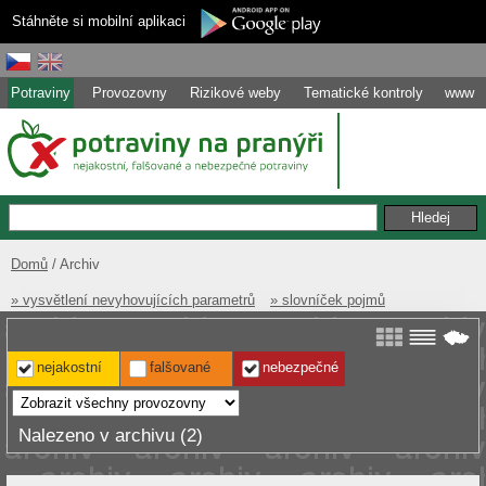
Stáhněte si mobilní aplikaci
Potraviny
Provozovny
Rizikové weby
Tematické kontroly
www
Domů
Archiv
» vysvětlení nevyhovujících parametrů
» slovníček pojmů
nejakostní
falšované
nebezpečné
Nalezeno v archivu (2)