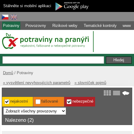
Stáhněte si mobilní aplikaci
Potraviny
Provozovny
Rizikové weby
Tematické kontroly
www
Domů
Potraviny
» vysvětlení nevyhovujících parametrů
» slovníček pojmů
nejakostní
falšované
nebezpečné
Nalezeno (2)