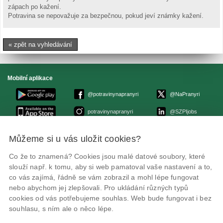
zápach po kažení.
Potravina se nepovažuje za bezpečnou, pokud jeví známky kažení.
« zpět na vyhledávání
Mobilní aplikace
@potravinynapranyri
@NaPranyri
potravinynapranyri
@SZPIjobs
Můžeme si u vás uložit cookies?
© Státní zemědělská a potravinářská inspekce 2026
.
Květná 15, 603 00 Brno,
epodatelna
szpi.gov.cz
Co že to znamená? Cookies jsou malé datové soubory, které
ID datové schránky: avraiqg
slouží např. k tomu, aby si web pamatoval vaše nastavení a to,
IČO: 75014149, DIČ: CZ75014149
Zásady ochrany soukromí
Nastavení cookies
co vás zajímá, řádně se vám zobrazil a mohl lépe fungovat
nebo abychom jej zlepšovali. Pro ukládání různých typů
cookies od vás potřebujeme souhlas. Web bude fungovat i bez
souhlasu, s ním ale o něco lépe.