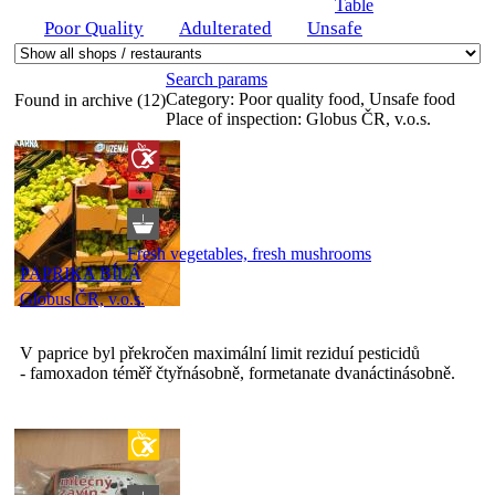
Table
Poor Quality
Adulterated
Unsafe
Search params
Category:
Poor quality food, Unsafe food
Found in archive (12)
Place of inspection:
Globus ČR, v.o.s.
Fresh vegetables, fresh mushrooms
PAPRIKA BÍLÁ
Globus ČR, v.o.s.
V paprice byl překročen maximální limit reziduí pesticidů
- famoxadon téměř čtyřnásobně, formetanate dvanáctinásobně.