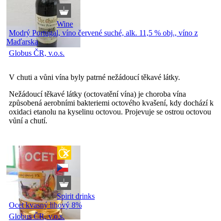
Wine
Modrý Portugal, víno červené suché, alk. 11,5 % obj., víno z
Maďarska
Globus ČR, v.o.s.
V chuti a vůni vína byly patrné nežádoucí těkavé látky.
Nežádoucí těkavé látky (octovatění vína) je choroba vína
způsobená aerobními bakteriemi octového kvašení, kdy dochází k
oxidaci etanolu na kyselinu octovou. Projevuje se ostrou octovou
vůní a chutí.
Spirit drinks
Ocet kvasný lihový 8%
Globus ČR, v.o.s.