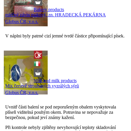
Bakery products
mléčný závin makový, zn. HRADECKÁ PEKÁRNA
Globus ČR, v.o.s.
V náplni byly patrné cizí jemné tvrdé částice připomínající písek.
Milk and milk products
Mix čerstvě strouhaných vyzrálých sýrů
Globus ČR, v.o.s.
Uvnitř části balení se pod neporušeným obalem vyskytovala
plíseň viditelná pouhým okem. Potravina se nepovažuje za
bezpečnou, pokud jeví známy kažení.
Při kontrole nebyly zjištěny nevyhovující teploty skladování