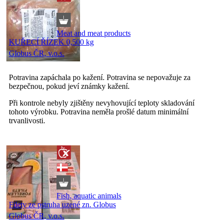
Meat and meat products
KUŘECÍ ŘÍZEK 0,500 kg
Globus ČR, v.o.s.
Potravina zapáchala po kažení. Potravina se nepovažuje za
bezpečnou, pokud jeví známky kažení.
Při kontrole nebyly zjištěny nevyhovující teploty skladování
tohoto výrobku. Potravina neměla prošlé datum minimální
trvanlivosti.
Fish, aquatic animals
Filety ze pstruha uzené zn. Globus
Globus ČR, v.o.s.