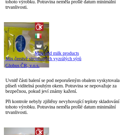
tohoto výrobku. Potravina neměla prošlé datum minimální
trvanlivosti.
Milk and milk products
Mix čerstvě strouhaných vyzrálých sýrů
Globus ČR, v.o.s.
Uvnitř části balení se pod neporušeným obalem vyskytovala
plíseň viditelná pouhým okem. Potravina se nepovažuje za
bezpečnou, pokud jeví známy kažení.
Při kontrole nebyly zjištěny nevyhovující teploty skladování
tohoto výrobku. Potravina neměla prošlé datum minimální
trvanlivosti.