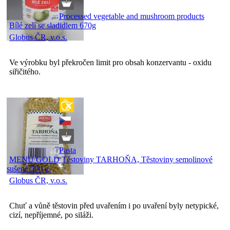
Processed vegetable and mushroom products
Bílé zelí se sladidlem 670g
Globus ČR, v.o.s.
Ve výrobku byl překročen limit pro obsah konzervantu - oxidu
siřičitého.
Pasta
MENU GOLD Těstoviny TARHOŇA, Těstoviny semolinové
sušené 500 g.
Globus ČR, v.o.s.
Chuť a vůně těstovin před uvařením i po uvaření byly netypické,
cizí, nepříjemné, po siláži.