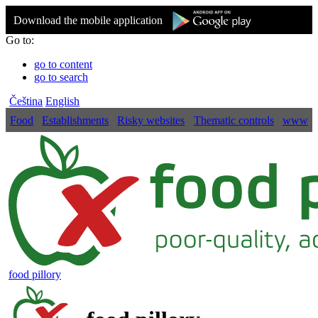
Download the mobile application
Go to:
go to content
go to search
Čeština
English
Food
Establishments
Risky websites
Thematic controls
www
food pillory