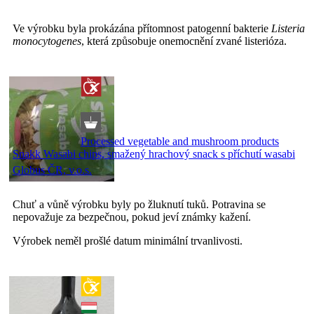
Ve výrobku byla prokázána přítomnost patogenní bakterie
Listeria
monocytogenes
, která způsobuje onemocnění zvané listerióza.
Processed vegetable and mushroom products
Snakk Wasabi chips, smažený hrachový snack s příchutí wasabi
Globus ČR, v.o.s.
Chuť a vůně výrobku byly po žluknutí tuků. Potravina se
nepovažuje za bezpečnou, pokud jeví známky kažení.
Výrobek neměl prošlé datum minimální trvanlivosti.