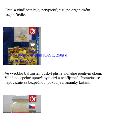
Chuť a vůně octa byly netypické, cizí, po organickém
rozpouštědle.
Pasta
mamma lucia, Tortellini KÄSE, 250g e
Globus ČR, v.o.s.
Ve výrobku byl zjištěn výskyt plísně viditelné pouhým okem.
Vůně po tepelné úpravě byla cizí a nepříjemná. Potravina se
nepovažuje za bezpečnou, pokud jeví známky kažení.