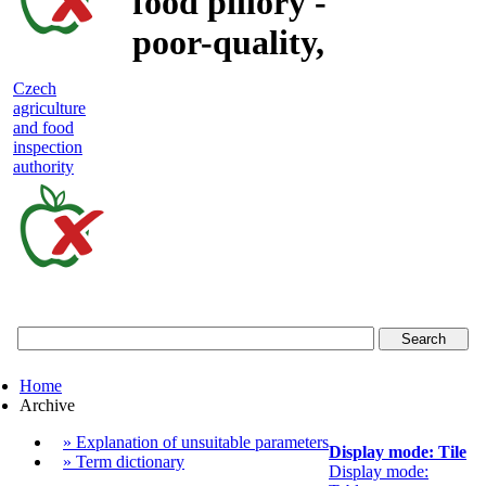
food pillory -
poor-quality,
adulterated
Czech
agriculture
and unsafe
and food
inspection
food
authority
Czech
agriculture
and
food
Home
inspection
Archive
authority
» Explanation of unsuitable parameters
Display mode: Tile
» Term dictionary
Display mode: