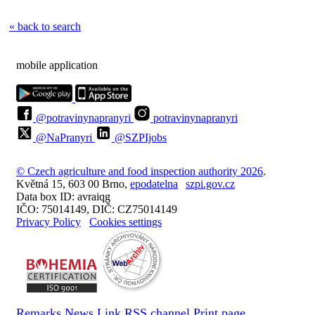
« back to search
mobile application
@potravinynapranyri
potravinynapranyri
@NaPranyri
@SZPIjobs
© Czech agriculture and food inspection authority 2026
.
Květná 15, 603 00 Brno,
epodatelna
szpi.gov.cz
Data box ID: avraiqg
IČO: 75014149, DIČ: CZ75014149
Privacy Policy
Cookies settings
Remarks
News
Link
RSS channel
Print page