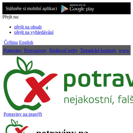
Stáhněte si mobilní aplikaci
Přejít na:
přejít na obsah
přejít na vyhledávání
Čeština
English
Potraviny
Provozovny
Rizikové weby
Tematické kontroly
www
Potraviny na pranýři