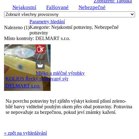
Zobrazení: Tabulka
Nejakostní
Falšované
Nebezpečné
Parametry hledání
Kategorie:
Nejakostní potraviny, Nebezpečné
Nalezeno (1)
potraviny
Místo kontroly:
DELMART s.r.o.
Mléko a mléčné výrobky
KOLIOS Řecký plátkovaný sýr
DELMART s.r.o.
Na povrchu potraviny byl zjištěn výskyt kolonií plísní zeleno-
bílé barvy viditelné pouhým okem přes obal potraviny. Potravina
se nepovažuje za bezpečnou, pokud jeví známky kažení.
« zpět na vyhledávání