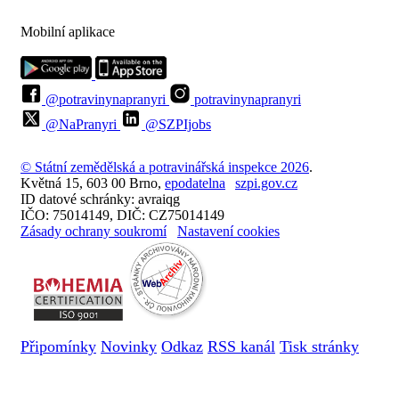
Mobilní aplikace
@potravinynapranyri
potravinynapranyri
@NaPranyri
@SZPIjobs
© Státní zemědělská a potravinářská inspekce 2026
.
Květná 15, 603 00 Brno,
epodatelna
szpi.gov.cz
ID datové schránky: avraiqg
IČO: 75014149, DIČ: CZ75014149
Zásady ochrany soukromí
Nastavení cookies
Připomínky
Novinky
Odkaz
RSS kanál
Tisk stránky