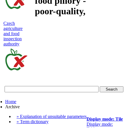
food pillory -
poor-quality,
adulterated
Czech
agriculture
and unsafe
and food
inspection
food
authority
Czech
agriculture
and
food
Home
inspection
Archive
authority
» Explanation of unsuitable parameters
Display mode: Tile
» Term dictionary
Display mode: