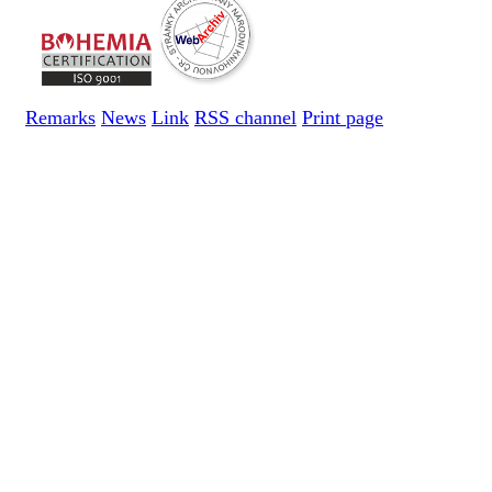
Remarks
News
Link
RSS channel
Print page