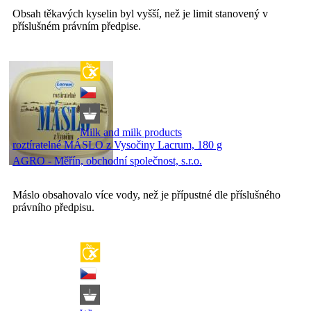
Obsah těkavých kyselin byl vyšší, než je limit stanovený v
příslušném právním předpise.
Milk and milk products
roztíratelné MÁSLO z Vysočiny Lacrum, 180 g
AGRO - Měřín, obchodní společnost, s.r.o.
Máslo obsahovalo více vody, než je přípustné dle příslušného
právního předpisu.