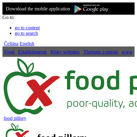
Download the mobile application
Go to:
go to content
go to search
Čeština
English
Food
Establishments
Risky websites
Thematic controls
www
food pillory