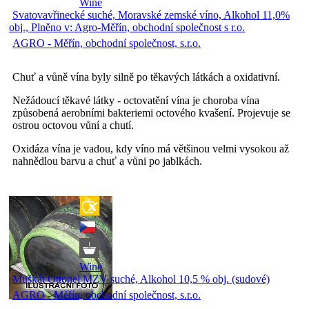
Wine
Svatovavřinecké suché, Moravské zemské víno, Alkohol 11,0%
obj., Plněno v: Agro-Měřín, obchodní společnost s r.o.
AGRO - Měřín, obchodní společnost, s.r.o.
Chuť a vůně vína byly silně po těkavých látkách a oxidativní.
Nežádoucí těkavé látky - octovatění vína je choroba vína
způsobená aerobními bakteriemi octového kvašení. Projevuje se
ostrou octovou vůní a chutí.
Oxidáza vína je vadou, kdy víno má většinou velmi vysokou až
nahnědlou barvu a chuť a vůni po jablkách.
Wine
Muškát Ottonel MZV suché, Alkohol 10,5 % obj. (sudové)
AGRO - Měřín, obchodní společnost, s.r.o.