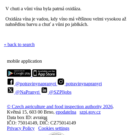
V chuti a vůni vína byla patrná oxidáza.
Oxidáza vína je vadou, kdy víno má většinou velmi vysokou až
nahnědlou barvu a chuť a vůni po jablkách.
« back to search
mobile application
@potravinynapranyri
potravinynapranyri
@NaPranyri
@SZPIjobs
© Czech agriculture and food inspection authority 2026
.
Květná 15, 603 00 Brno,
epodatelna
szpi.gov.cz
Data box ID: avraiqg
IČO: 75014149, DIČ: CZ75014149
Privacy Policy
Cookies settings