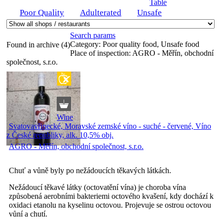
Table
Poor Quality
Adulterated
Unsafe
Search params
Category:
Poor quality food, Unsafe food
Found in archive (4)
Place of inspection:
AGRO - Měřín, obchodní
společnost, s.r.o.
Wine
Svatovavřinecké, Moravské zemské víno - suché - červené, Víno
z České republiky, alk. 10,5% obj.
AGRO - Měřín, obchodní společnost, s.r.o.
Chuť a vůně byly po nežádoucích těkavých látkách.
Nežádoucí těkavé látky (octovatění vína) je choroba vína
způsobená aerobními bakteriemi octového kvašení, kdy dochází k
oxidaci etanolu na kyselinu octovou. Projevuje se ostrou octovou
vůní a chutí.