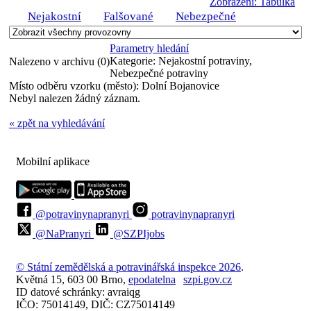
Zobrazení: Tabulka
Nejakostní
Falšované
Nebezpečné
Parametry hledání
Kategorie:
Nejakostní potraviny,
Nalezeno v archivu (0)
Nebezpečné potraviny
Místo odběru vzorku (město):
Dolní Bojanovice
Nebyl nalezen žádný záznam.
« zpět na vyhledávání
Mobilní aplikace
@potravinynapranyri
potravinynapranyri
@NaPranyri
@SZPIjobs
© Státní zemědělská a potravinářská inspekce 2026
.
Květná 15, 603 00 Brno,
epodatelna
szpi.gov.cz
ID datové schránky: avraiqg
IČO: 75014149, DIČ: CZ75014149