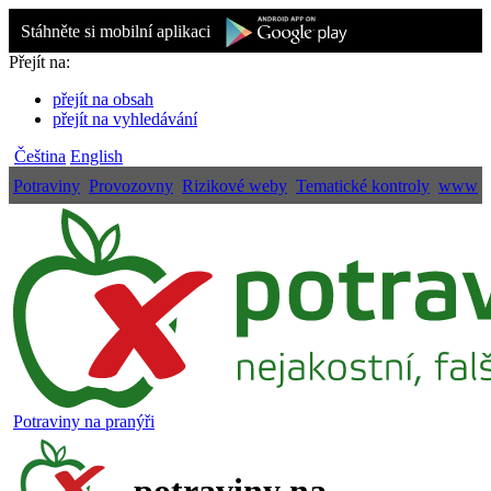
Stáhněte si mobilní aplikaci
Přejít na:
přejít na obsah
přejít na vyhledávání
Čeština
English
Potraviny
Provozovny
Rizikové weby
Tematické kontroly
www
Potraviny na pranýři