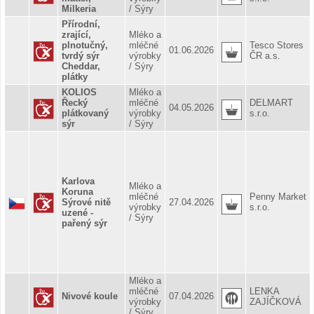
Milkeria
/ Sýry
Přírodní,
zrající,
Mléko a
plnotučný,
mléčné
Tesco Stores
01.06.2026
tvrdý sýr
výrobky
ČR a.s.
Cheddar,
/ Sýry
plátky
KOLIOS
Mléko a
Řecký
mléčné
DELMART
04.05.2026
plátkovaný
výrobky
s.r.o.
sýr
/ Sýry
Karlova
Mléko a
Koruna
mléčné
Penny Market
Sýrové nitě
27.04.2026
výrobky
s.r.o.
uzené -
/ Sýry
pařený sýr
Mléko a
mléčné
LENKA
Nivové koule
07.04.2026
výrobky
ZAJÍČKOVÁ
/ Sýry