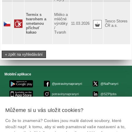
Termix s
Mléko a
tvarohem a
mléčné
Tesco Stores
smetanou
výrobky
11.03.2026
ČR a.s.
příchuť
/
kakao
Tvaroh
« zpět na vyhledávání
Mobilní aplikace
@potravinynapranyri
@NaPranyri
potravinynapranyri
@SZPIjobs
Můžeme si u vás uložit cookies?
© Státní zemědělská a potravinářská inspekce 2026
.
Květná 15, 603 00 Brno,
epodatelna
szpi.gov.cz
Co že to znamená? Cookies jsou malé datové soubory, které
ID datové schránky: avraiqg
slouží např. k tomu, aby si web pamatoval vaše nastavení a to,
IČO: 75014149, DIČ: CZ75014149
Zásady ochrany soukromí
Nastavení cookies