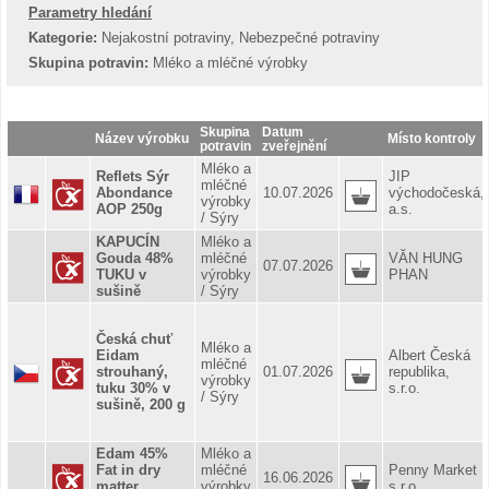
Parametry hledání
Kategorie:
Nejakostní potraviny, Nebezpečné potraviny
Skupina potravin:
Mléko a mléčné výrobky
Skupina
Datum
Název výrobku
Místo kontroly
potravin
zveřejnění
Mléko a
Reflets Sýr
JIP
mléčné
Abondance
10.07.2026
východočeská,
výrobky
AOP 250g
a.s.
/ Sýry
KAPUCÍN
Mléko a
Gouda 48%
mléčné
VĂN HUNG
07.07.2026
TUKU v
výrobky
PHAN
sušině
/ Sýry
Česká chuť
Mléko a
Eidam
Albert Česká
mléčné
strouhaný,
01.07.2026
republika,
výrobky
tuku 30% v
s.r.o.
/ Sýry
sušině, 200 g
Edam 45%
Mléko a
Fat in dry
mléčné
Penny Market
16.06.2026
matter,
výrobky
s.r.o.