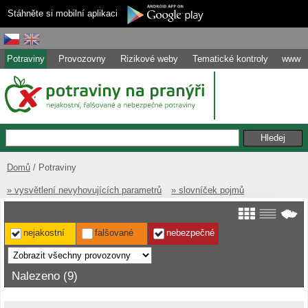
Stáhněte si mobilní aplikaci
Potraviny
Provozovny
Rizikové weby
Tematické kontroly
www
Domů
Potraviny
» vysvětlení nevyhovujících parametrů
» slovníček pojmů
nejakostní
falšované
nebezpečné
Nalezeno (9)