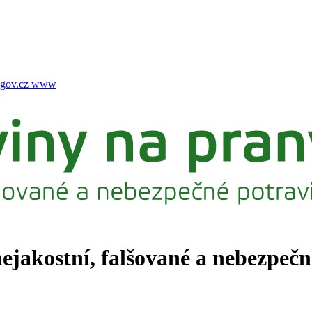
gov.cz
www
nejakostní, falšované a nebezpeč