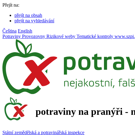
Přejít na:
přejít na obsah
přejít na vyhledávání
Čeština
English
Potraviny
Provozovny
Rizikové weby
Tematické kontroly
www.szpi.
potraviny na pranýři - 
Státní zemědělská a potravinářská inspekce