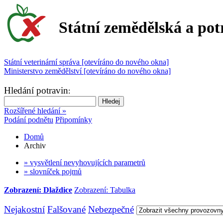
Státní zemědělská a pot
Státní veterinární správa [otevíráno do nového okna]
Ministerstvo zemědělství [otevíráno do nového okna]
Hledání potravin
:
Rozšířené hledání »
Podání podnětu
Připomínky
Domů
Archiv
» vysvětlení nevyhovujících parametrů
» slovníček pojmů
Zobrazení: Dlaždice
Zobrazení: Tabulka
Nejakostní
Falšované
Nebezpečné