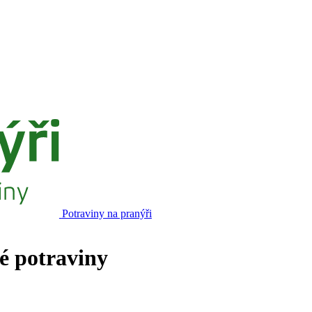
Potraviny na pranýři
né potraviny