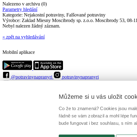
Nalezeno v archivu (0)
Parametry hledání
Kategorie:
Nejakostní potraviny, Falšované potraviny
Výrobce:
Zaklad Miesny Moscibrody sp. z.o.o. Moscibrody 53, 08-
Nebyl nalezen žádný záznam.
« zpět na vyhledávání
Mobilní aplikace
@potravinynapranyri
potravinynapranyri
@NaPranyri
@SZPIjobs
© Státní zemědělská a potravinářská inspekce 2026
.
Můžeme si u vás uložit coo
Květná 15, 603 00 Brno,
epodatelna
szpi.gov.cz
ID datové schránky: avraiqg
IČO: 75014149, DIČ: CZ75014149
Co že to znamená? Cookies jsou malé 
Zásady ochrany soukromí
Nastavení cookies
řádně se vám zobrazil a mohl lépe fu
bude fungovat i bez souhlasu, s ním a