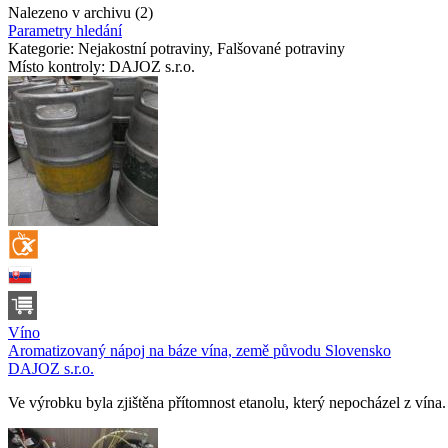
Nalezeno v archivu (2)
Parametry hledání
Kategorie:
Nejakostní potraviny, Falšované potraviny
Místo kontroly:
DAJOZ s.r.o.
Víno
Aromatizovaný nápoj na báze vína, země původu Slovensko
DAJOZ s.r.o.
Ve výrobku byla zjištěna přítomnost etanolu, který nepocházel z vína.