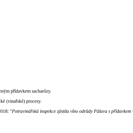
eným přídavkem sacharózy.
ké (vinařské) procesy.
2018: "
Potravinářská inspekce zjistila víno odrůdy Pálava s přídavkem