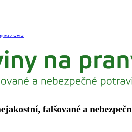
gov.cz
www
nejakostní, falšované a nebezpeč