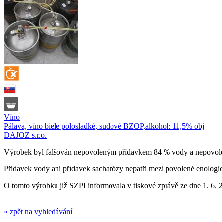
Víno
Pálava, víno biele polosladké, sudové BZOP,alkohol: 11,5% obj
DAJOZ s.r.o.
Výrobek byl falšován nepovoleným přídavkem 84 % vody a nepovol
Přídavek vody ani přídavek sacharózy nepatří mezi povolené enologic
O tomto výrobku již SZPI informovala v tiskové zprávě ze dne 1. 6. 
« zpět na vyhledávání