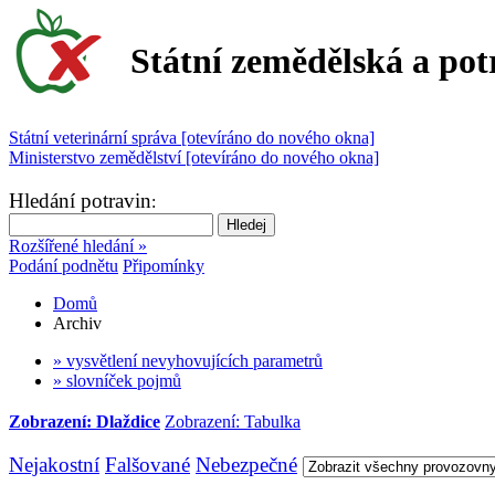
Státní zemědělská a pot
Státní veterinární správa [otevíráno do nového okna]
Ministerstvo zemědělství [otevíráno do nového okna]
Hledání potravin
:
Rozšířené hledání »
Podání podnětu
Připomínky
Domů
Archiv
» vysvětlení nevyhovujících parametrů
» slovníček pojmů
Zobrazení: Dlaždice
Zobrazení: Tabulka
Nejakostní
Falšované
Nebezpečné