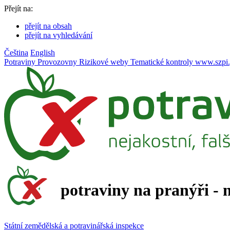
Přejít na:
přejít na obsah
přejít na vyhledávání
Čeština
English
Potraviny
Provozovny
Rizikové weby
Tematické kontroly
www.szpi.
potraviny na pranýři - 
Státní zemědělská a potravinářská inspekce