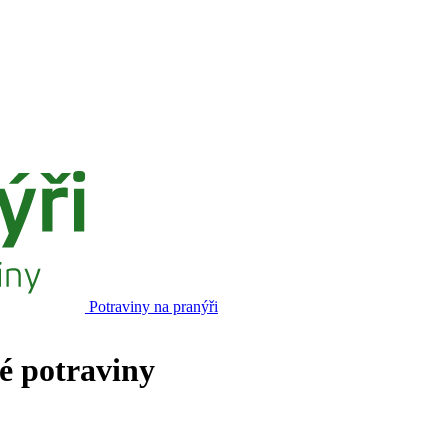
Potraviny na pranýři
né potraviny