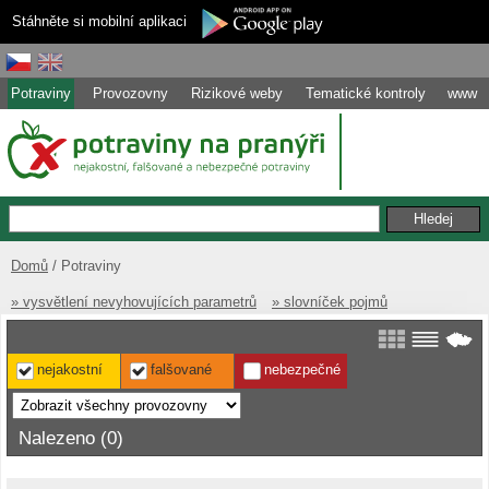
Stáhněte si mobilní aplikaci
Potraviny
Provozovny
Rizikové weby
Tematické kontroly
www
Domů
Potraviny
» vysvětlení nevyhovujících parametrů
» slovníček pojmů
nejakostní
falšované
nebezpečné
Nalezeno (0)