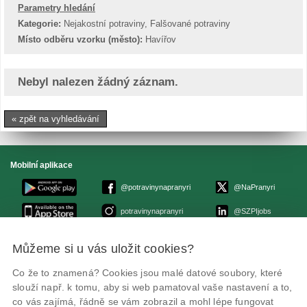
Parametry hledání
Kategorie:
Nejakostní potraviny, Falšované potraviny
Místo odběru vzorku (město):
Havířov
Nebyl nalezen žádný záznam.
« zpět na vyhledávání
Mobilní aplikace
@potravinynapranyri
@NaPranyri
potravinynapranyri
@SZPIjobs
Můžeme si u vás uložit cookies?
© Státní zemědělská a potravinářská inspekce 2026
.
Květná 15, 603 00 Brno,
epodatelna
szpi.gov.cz
Co že to znamená? Cookies jsou malé datové soubory, které
ID datové schránky: avraiqg
slouží např. k tomu, aby si web pamatoval vaše nastavení a to,
IČO: 75014149, DIČ: CZ75014149
Zásady ochrany soukromí
Nastavení cookies
co vás zajímá, řádně se vám zobrazil a mohl lépe fungovat