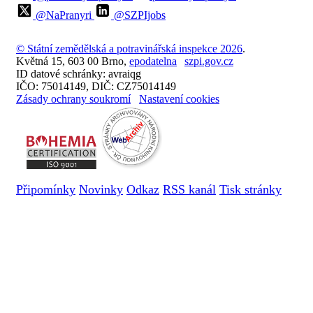
@NaPranyri
@SZPIjobs
© Státní zemědělská a potravinářská inspekce 2026
.
Květná 15, 603 00 Brno,
epodatelna
szpi.gov.cz
ID datové schránky: avraiqg
IČO: 75014149, DIČ: CZ75014149
Zásady ochrany soukromí
Nastavení cookies
Připomínky
Novinky
Odkaz
RSS kanál
Tisk stránky