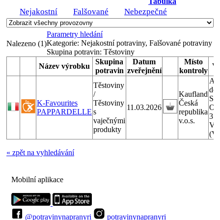
Tabulka
Nejakostní
Falšované
Nebezpečné
Parametry hledání
Kategorie:
Nejakostní potraviny, Falšované potraviny
Nalezeno (1)
Skupina potravin:
Těstoviny
Skupina
Datum
Místo
Název výrobku
V
potravin
zveřejnění
kontroly
Ar
Těstoviny
de 
/
Kaufland
S.r.
K-Favourites
Těstoviny
Česká
11.03.2026
Ola
PAPPARDELLE
s
republika
37
vaječnými
v.o.s.
Vil
produkty
(Ve
« zpět na vyhledávání
Mobilní aplikace
@potravinynapranyri
potravinynapranyri