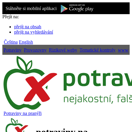
Stáhněte si mobilní aplikaci
Přejít na:
přejít na obsah
přejít na vyhledávání
Čeština
English
Potraviny
Provozovny
Rizikové weby
Tematické kontroly
www
Potraviny na pranýři