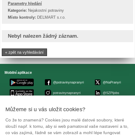
Parametry hledání
Kategorie:
Nejakostní potraviny
Místo kontroly:
DELMART s.r.o.
Nebyl nalezen žádný záznam.
« zpět na vyhledávání
Mobilní aplikace
@potravinynapranyri
@NaPranyri
potravinynapranyri
@SZPIjobs
Můžeme si u vás uložit cookies?
© Státní zemědělská a potravinářská inspekce 2026
.
Květná 15, 603 00 Brno,
epodatelna
szpi.gov.cz
Co že to znamená? Cookies jsou malé datové soubory, které
ID datové schránky: avraiqg
slouží např. k tomu, aby si web pamatoval vaše nastavení a to,
IČO: 75014149, DIČ: CZ75014149
Zásady ochrany soukromí
Nastavení cookies
co vás zajímá, řádně se vám zobrazil a mohl lépe fungovat