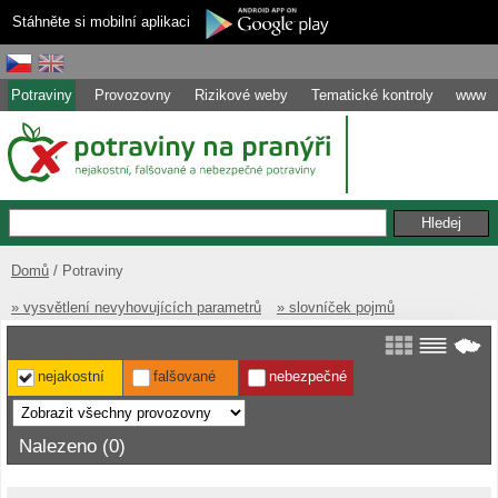
Stáhněte si mobilní aplikaci
Potraviny
Provozovny
Rizikové weby
Tematické kontroly
www
Domů
Potraviny
» vysvětlení nevyhovujících parametrů
» slovníček pojmů
nejakostní
falšované
nebezpečné
Nalezeno (0)