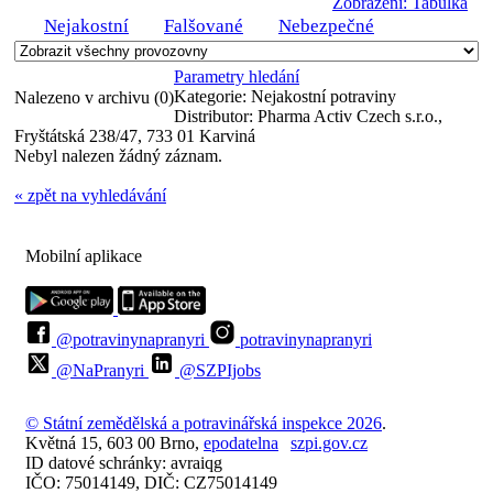
Zobrazení: Tabulka
Nejakostní
Falšované
Nebezpečné
Parametry hledání
Kategorie:
Nejakostní potraviny
Nalezeno v archivu (0)
Distributor:
Pharma Activ Czech s.r.o.,
Fryštátská 238/47, 733 01 Karviná
Nebyl nalezen žádný záznam.
« zpět na vyhledávání
Mobilní aplikace
@potravinynapranyri
potravinynapranyri
@NaPranyri
@SZPIjobs
© Státní zemědělská a potravinářská inspekce 2026
.
Květná 15, 603 00 Brno,
epodatelna
szpi.gov.cz
ID datové schránky: avraiqg
IČO: 75014149, DIČ: CZ75014149