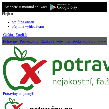
Stáhněte si mobilní aplikaci
Přejít na:
přejít na obsah
přejít na vyhledávání
Čeština
English
Potraviny
Provozovny
Rizikové weby
Tematické kontroly
www
Potraviny na pranýři