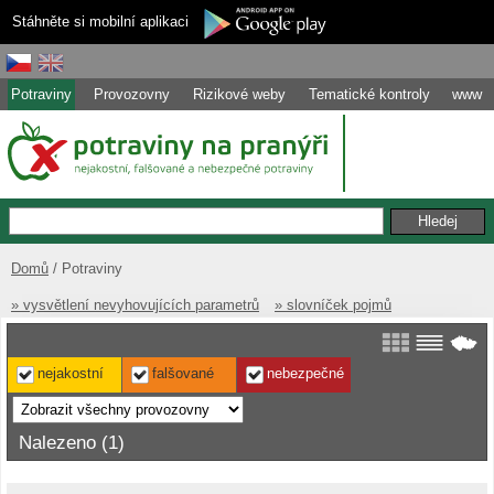
Stáhněte si mobilní aplikaci
Potraviny
Provozovny
Rizikové weby
Tematické kontroly
www
Domů
Potraviny
» vysvětlení nevyhovujících parametrů
» slovníček pojmů
nejakostní
falšované
nebezpečné
Nalezeno (1)