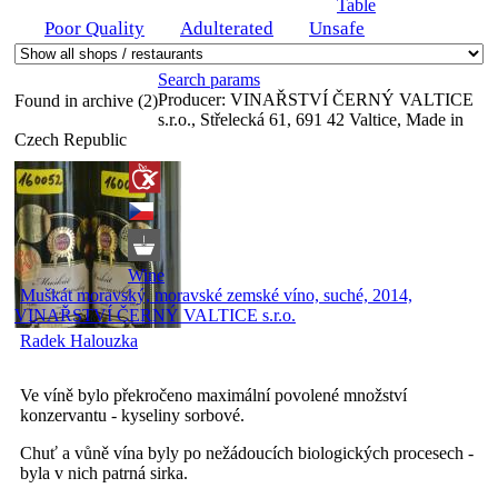
Table
Poor Quality
Adulterated
Unsafe
Search params
Producer:
VINAŘSTVÍ ČERNÝ VALTICE
Found in archive (2)
s.r.o., Střelecká 61, 691 42 Valtice, Made in
Czech Republic
Wine
Muškát moravský, moravské zemské víno, suché, 2014,
VINAŘSTVÍ ČERNÝ VALTICE s.r.o.
Radek Halouzka
Ve víně bylo překročeno maximální povolené množství
konzervantu - kyseliny sorbové.
Chuť a vůně vína byly po nežádoucích biologických procesech -
byla v nich patrná sirka.