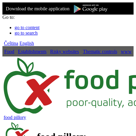
Download the mobile application
Go to:
go to content
go to search
Čeština
English
Food
Establishments
Risky websites
Thematic controls
www
food pillory