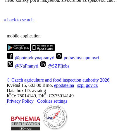
nebo koňský pot a nakyselou, živočišnou až špekovou chuť.
« back to search
mobile application
@potravinynapranyri
potravinynapranyri
@NaPranyri
@SZPIjobs
© Czech agriculture and food inspection authority 2026
.
Květná 15, 603 00 Brno,
epodatelna
szpi.gov.cz
Data box ID: avraiqg
IČO: 75014149, DIČ: CZ75014149
Privacy Policy
Cookies settings