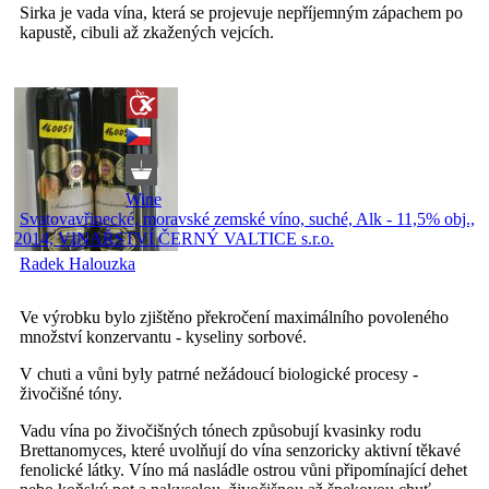
Sirka je vada vína, která se projevuje nepříjemným zápachem po
kapustě, cibuli až zkažených vejcích.
Wine
Svatovavřinecké, moravské zemské víno, suché, Alk - 11,5% obj.,
2014, VINAŘSTVÍ ČERNÝ VALTICE s.r.o.
Radek Halouzka
Ve výrobku bylo zjištěno překročení maximálního povoleného
množství konzervantu - kyseliny sorbové.
V chuti a vůni byly patrné nežádoucí biologické procesy -
živočišné tóny.
Vadu vína po živočišných tónech způsobují kvasinky rodu
Brettanomyces, které uvolňují do vína senzoricky aktivní těkavé
fenolické látky. Víno má nasládle ostrou vůni připomínající dehet