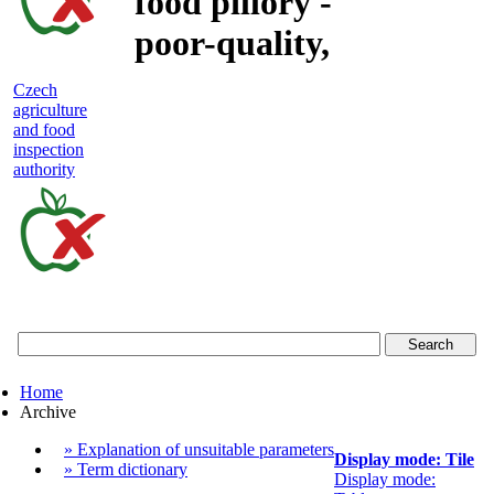
food pillory -
poor-quality,
adulterated
Czech
agriculture
and unsafe
and food
inspection
food
authority
Czech
agriculture
and
food
Home
inspection
Archive
authority
» Explanation of unsuitable parameters
Display mode: Tile
» Term dictionary
Display mode: