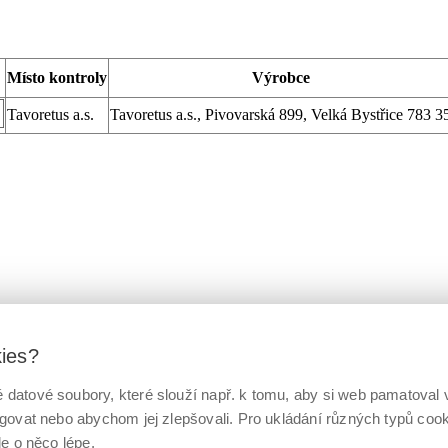
Místo kontroly
Výrobce
Tavoretus a.s.
Tavoretus a.s., Pivovarská 899, Velká Bystřice 783 3
kies?
datové soubory, které slouží např. k tomu, aby si web pamatoval v
ngovat nebo abychom jej zlepšovali. Pro ukládání různých typů co
le o něco lépe.