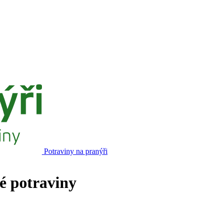
Potraviny na pranýři
né potraviny