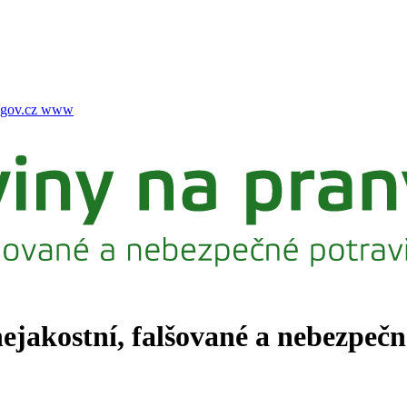
gov.cz
www
nejakostní, falšované a nebezpeč