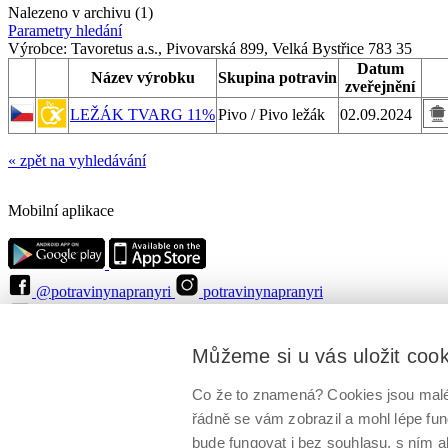
Nalezeno v archivu (1)
Parametry hledání
Výrobce:
Tavoretus a.s., Pivovarská 899, Velká Bystřice 783 35
Datum
Název výrobku
Skupina potravin
zveřejnění
LEŽÁK TVARG 11%
Pivo / Pivo ležák
02.09.2024
« zpět na vyhledávání
Mobilní aplikace
@potravinynapranyri
potravinynapranyri
@NaPranyri
@SZPIjobs
© Státní zemědělská a potravinářská inspekce 2026
.
Můžeme si u vás uložit coo
Květná 15, 603 00 Brno,
epodatelna
szpi.gov.cz
ID datové schránky: avraiqg
IČO: 75014149, DIČ: CZ75014149
Co že to znamená? Cookies jsou malé 
Zásady ochrany soukromí
Nastavení cookies
řádně se vám zobrazil a mohl lépe fu
bude fungovat i bez souhlasu, s ním a