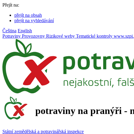
Přejít na:
přejít na obsah
přejít na vyhledávání
Čeština
English
Potraviny
Provozovny
Rizikové weby
Tematické kontroly
www.szpi.
potraviny na pranýři - 
Státní zemědělská a potravinářská inspekce