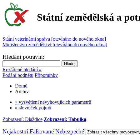
Státní zemědělská a pot
Státní veterinární správa [otevíráno do nového okna]
Ministerstvo zemědělství [otevíráno do nového okna]
Hledání potravin
:
Rozšířené hledání »
Podání podnětu
Připomínky
Domů
Archiv
» vysvětlení nevyhovujících parametrů
» slovníček pojmů
Zobrazení: Dlaždice
Zobrazení: Tabulka
Nejakostní
Falšované
Nebezpečné