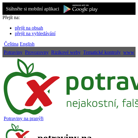
Stáhněte si mobilní aplikaci
Přejít na:
přejít na obsah
přejít na vyhledávání
Čeština
English
Potraviny
Provozovny
Rizikové weby
Tematické kontroly
www
Potraviny na pranýři