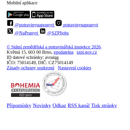
Mobilní aplikace
@potravinynapranyri
potravinynapranyri
@NaPranyri
@SZPIjobs
© Státní zemědělská a potravinářská inspekce 2026
.
Květná 15, 603 00 Brno,
epodatelna
szpi.gov.cz
ID datové schránky: avraiqg
IČO: 75014149, DIČ: CZ75014149
Zásady ochrany soukromí
Nastavení cookies
Připomínky
Novinky
Odkaz
RSS kanál
Tisk stránky