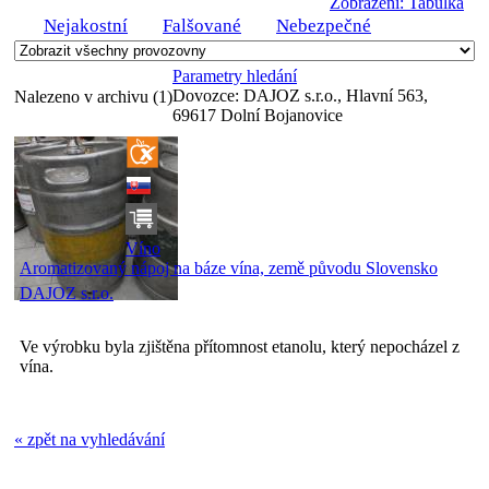
Zobrazení: Tabulka
Nejakostní
Falšované
Nebezpečné
Parametry hledání
Dovozce:
DAJOZ s.r.o., Hlavní 563,
Nalezeno v archivu (1)
69617 Dolní Bojanovice
Víno
Aromatizovaný nápoj na báze vína, země původu Slovensko
DAJOZ s.r.o.
Ve výrobku byla zjištěna přítomnost etanolu, který nepocházel z
vína.
« zpět na vyhledávání