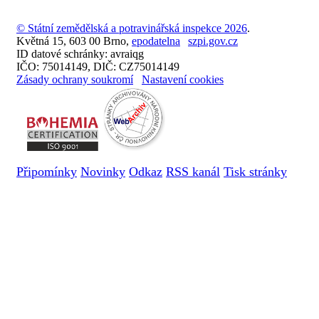
© Státní zemědělská a potravinářská inspekce 2026
.
Květná 15, 603 00 Brno,
epodatelna
szpi.gov.cz
ID datové schránky: avraiqg
IČO: 75014149, DIČ: CZ75014149
Zásady ochrany soukromí
Nastavení cookies
Připomínky
Novinky
Odkaz
RSS kanál
Tisk stránky