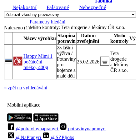
Tabulka
Nejakostní
Falšované
Nebezpečné
Parametry hledání
Místo kontroly:
Teta drogerie a lékárny ČR s.r.o.
Nalezeno (1)
Skupina
Datum
Místo
Název výrobku
Výro
potravin
zveřejnění
kontroly
Zvláštní
výživa /
Teta
Happy Mimi 1
Potraviny
drogerie
počáteční
25.02.2026
pro
a lékárny
mléko, 400g
kojence a
ČR s.r.o.
malé děti
« zpět na vyhledávání
Mobilní aplikace
@potravinynapranyri
potravinynapranyri
@NaPranyri
@SZPIjobs