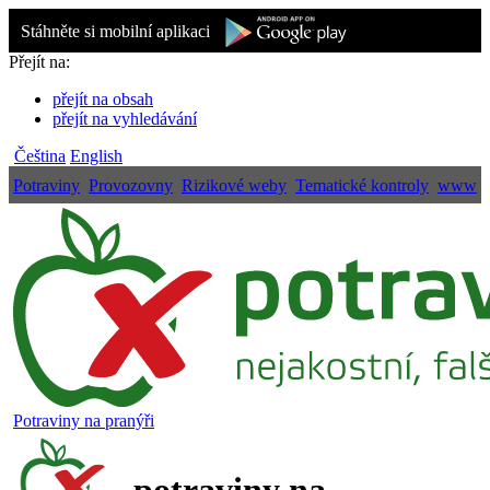
Stáhněte si mobilní aplikaci
Přejít na:
přejít na obsah
přejít na vyhledávání
Čeština
English
Potraviny
Provozovny
Rizikové weby
Tematické kontroly
www
Potraviny na pranýři