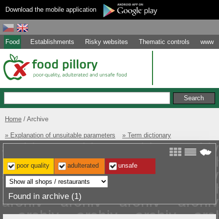
Download the mobile application
Food
Establishments
Risky websites
Thematic controls
www
Home
Archive
» Explanation of unsuitable parameters
» Term dictionary
poor quality
adulterated
unsafe
Found in archive (1)