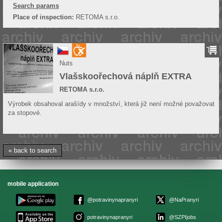
Search params
Place of inspection:
RETOMA s.r.o.
Nuts
Vlašskoořechová náplň EXTRA
RETOMA s.r.o.
Výrobek obsahoval arašídy v množství, která již není možné považovat
za stopové.
« back to search
mobile application
@potravinynapranyri
@NaPranyri
potravinynapranyri
@SZPIjobs