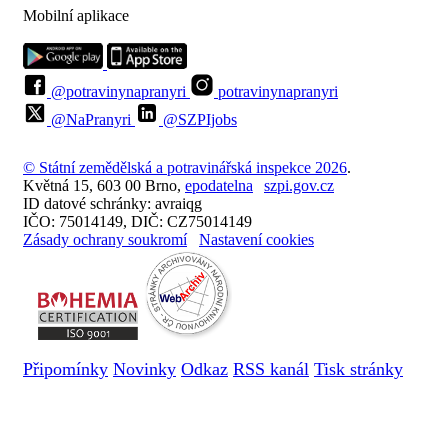
Mobilní aplikace
@potravinynapranyri
potravinynapranyri
@NaPranyri
@SZPIjobs
© Státní zemědělská a potravinářská inspekce 2026
.
Květná 15, 603 00 Brno,
epodatelna
szpi.gov.cz
ID datové schránky: avraiqg
IČO: 75014149, DIČ: CZ75014149
Zásady ochrany soukromí
Nastavení cookies
Připomínky
Novinky
Odkaz
RSS kanál
Tisk stránky