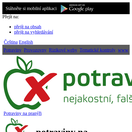
Stáhněte si mobilní aplikaci
Přejít na:
přejít na obsah
přejít na vyhledávání
Čeština
English
Potraviny
Provozovny
Rizikové weby
Tematické kontroly
www
Potraviny na pranýři