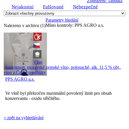
Zobrazení: Tabulka
Nejakostní
Falšované
Nebezpečné
Parametry hledání
Místo kontroly:
PPS AGRO a.s.
Nalezeno v archivu (1)
Víno
Sauvignon, moravské zemské víno, polosuché, alk. 11,5 % obj.,
víno z České republiky
PPS AGRO a.s.
Ve víně byl překročen maximální povolený limit pro obsah
konzervantu - oxidu siřičitého.
« zpět na vyhledávání