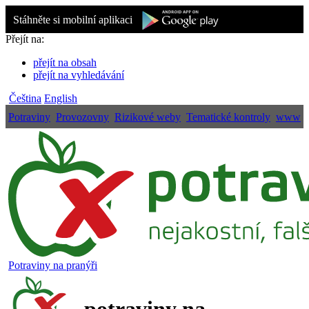
Stáhněte si mobilní aplikaci
Přejít na:
přejít na obsah
přejít na vyhledávání
Čeština
English
Potraviny
Provozovny
Rizikové weby
Tematické kontroly
www
Potraviny na pranýři