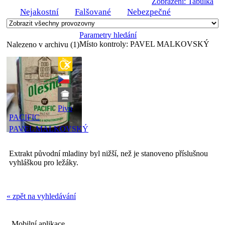
Zobrazení: Tabulka
Nejakostní
Falšované
Nebezpečné
Parametry hledání
Místo kontroly:
PAVEL MALKOVSKÝ
Nalezeno v archivu (1)
Pivo
PACIFIC
PAVEL MALKOVSKÝ
Extrakt původní mladiny byl nižší, než je stanoveno příslušnou
vyhláškou pro ležáky.
« zpět na vyhledávání
Mobilní aplikace