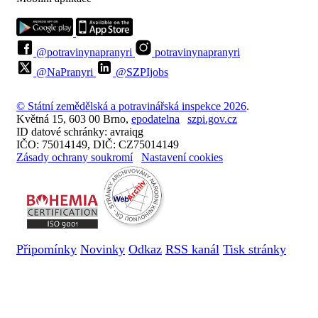
@potravinynapranyri
potravinynapranyri
@NaPranyri
@SZPIjobs
© Státní zemědělská a potravinářská inspekce 2026
.
Květná 15, 603 00 Brno,
epodatelna
szpi.gov.cz
ID datové schránky: avraiqg
IČO: 75014149, DIČ: CZ75014149
Zásady ochrany soukromí
Nastavení cookies
Připomínky
Novinky
Odkaz
RSS kanál
Tisk stránky