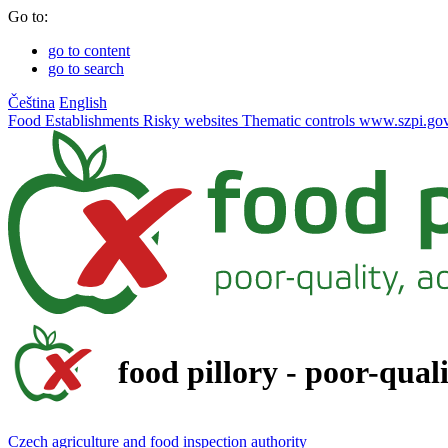
Go to:
go to content
go to search
Čeština
English
Food
Establishments
Risky websites
Thematic controls
www.szpi.gov
food pillory - poor-qual
Czech agriculture and food inspection authority