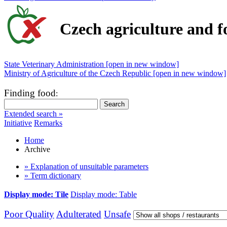
Czech agriculture and f
State Veterinary Administration [open in new window]
Ministry of Agriculture of the Czech Republic [open in new window]
Finding food
:
Extended search »
Initiative
Remarks
Home
Archive
» Explanation of unsuitable parameters
» Term dictionary
Display mode: Tile
Display mode: Table
Poor Quality
Adulterated
Unsafe