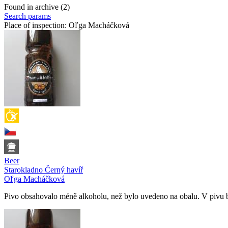
Found in archive (2)
Search params
Place of inspection:
Oľga Macháčková
Beer
Starokladno Černý havíř
Oľga Macháčková
Pivo obsahovalo méně alkoholu, než bylo uvedeno na obalu. V pivu by