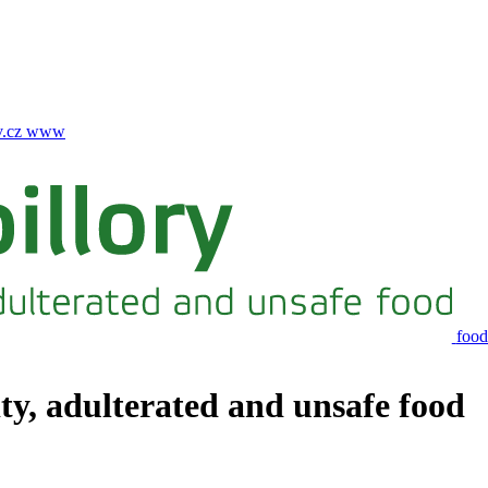
.cz
www
food
ity, adulterated and unsafe food