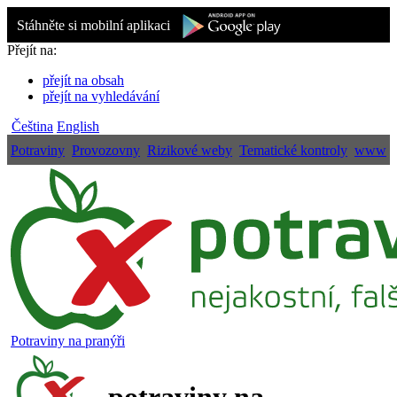
Stáhněte si mobilní aplikaci
Přejít na:
přejít na obsah
přejít na vyhledávání
Čeština
English
Potraviny
Provozovny
Rizikové weby
Tematické kontroly
www
Potraviny na pranýři