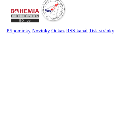
Připomínky
Novinky
Odkaz
RSS kanál
Tisk stránky