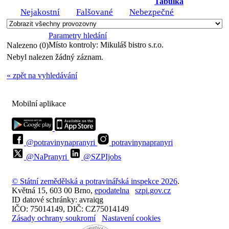
Tabulka
Nejakostní
Falšované
Nebezpečné
Parametry hledání
Místo kontroly:
Mikuláš bistro s.r.o.
Nalezeno (0)
Nebyl nalezen žádný záznam.
« zpět na vyhledávání
Mobilní aplikace
@potravinynapranyri
potravinynapranyri
@NaPranyri
@SZPIjobs
© Státní zemědělská a potravinářská inspekce 2026
.
Květná 15, 603 00 Brno,
epodatelna
szpi.gov.cz
ID datové schránky: avraiqg
IČO: 75014149, DIČ: CZ75014149
Zásady ochrany soukromí
Nastavení cookies