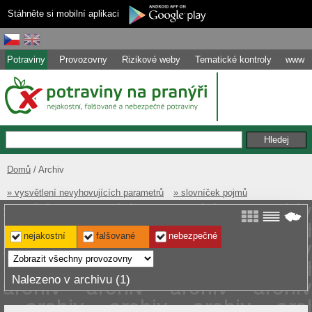
Stáhněte si mobilní aplikaci
Potraviny
Provozovny
Rizikové weby
Tematické kontroly
www
Domů
Archiv
» vysvětlení nevyhovujících parametrů
» slovníček pojmů
nejakostní
falšované
nebezpečné
Nalezeno v archivu (1)