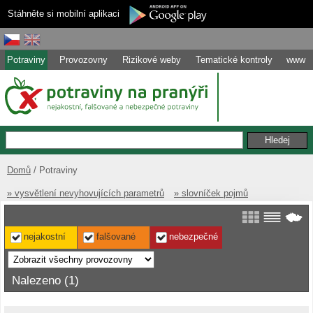
Stáhněte si mobilní aplikaci
Potraviny
Provozovny
Rizikové weby
Tematické kontroly
www
Domů
Potraviny
» vysvětlení nevyhovujících parametrů
» slovníček pojmů
nejakostní
falšované
nebezpečné
Nalezeno (1)