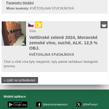
Parametry hledání
Místo kontroly:
KVĚTOSLAVA STUCHLÍKOVÁ
Víno
Veltlínské zelené 2024, Moravské
zemské víno, suché, ALK. 12,5 %
OBJ.
KVĚTOSLAVA STUCHLÍKOVÁ
Chuť a vůně vína byly netypické, byly patrné nežádoucí biologické
procesy.
« zpět na vyhledávání
Mobilní aplikace
@potravinynapranyri
@NaPranyri