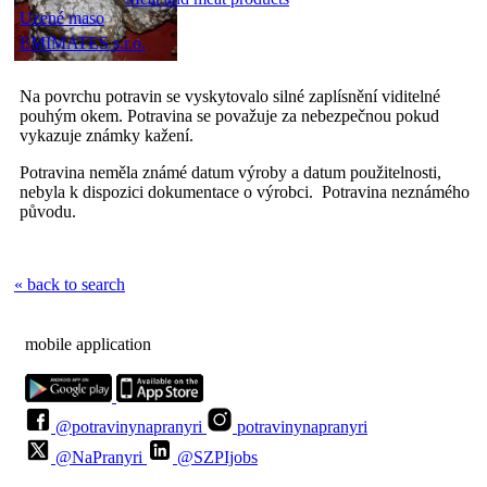
Uzené maso
EMIMATES s.r.o.
Na povrchu potravin se vyskytovalo silné zaplísnění viditelné
pouhým okem. Potravina se považuje za nebezpečnou pokud
vykazuje známky kažení.
Potravina neměla známé datum výroby a datum použitelnosti,
nebyla k dispozici dokumentace o výrobci. Potravina neznámého
původu.
« back to search
mobile application
@potravinynapranyri
potravinynapranyri
@NaPranyri
@SZPIjobs