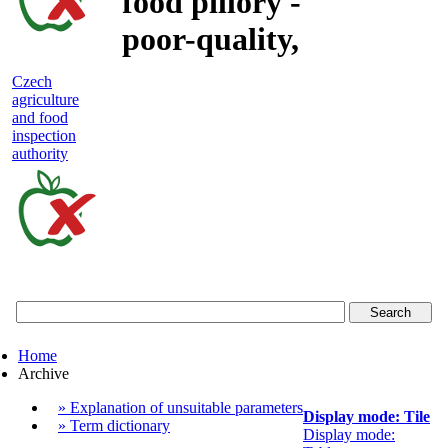
food pillory -
poor-quality,
adulterated
Czech
agriculture
and unsafe
and food
inspection
food
authority
Czech
agriculture
and
food
Home
inspection
Archive
authority
» Explanation of unsuitable parameters
Display mode: Tile
» Term dictionary
Display mode: