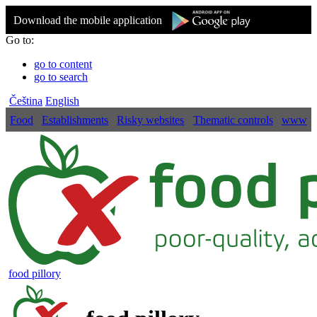
Download the mobile application
Go to:
go to content
go to search
Čeština
English
Food
Establishments
Risky websites
Thematic controls
www
food pillory