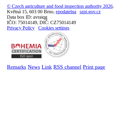
© Czech agriculture and food inspection authority 2026
.
Květná 15, 603 00 Brno,
epodatelna
szpi.gov.cz
Data box ID: avraiqg
IČO: 75014149, DIČ: CZ75014149
Privacy Policy
Cookies settings
Remarks
News
Link
RSS channel
Print page