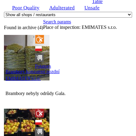
Table
Poor Quality
Adulterated
Unsafe
Search params
Place of inspection:
EMIMATES s.r.o.
Found in archive (4)
Potatoes
Brambory konzumní pozdní
EMIMATES s.r.o.
Brambory nebyly odrůdy Gala.