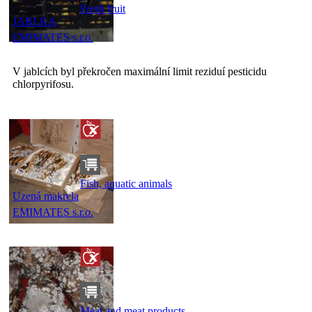
Fresh fruit
JABLKA
EMIMATES s.r.o.
V jablcích byl překročen maximální limit reziduí pesticidu
chlorpyrifosu.
Fish, aquatic animals
Uzená makrela
EMIMATES s.r.o.
Meat and meat products