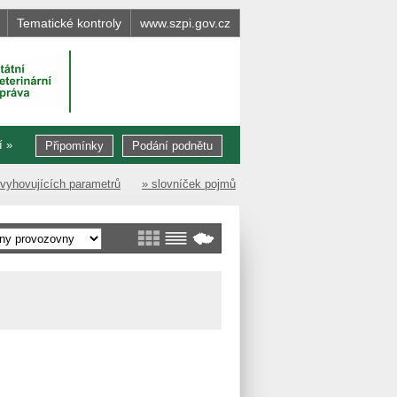
Tematické kontroly
www.szpi.gov.cz
í »
Připomínky
Podání podnětu
evyhovujících parametrů
» slovníček pojmů