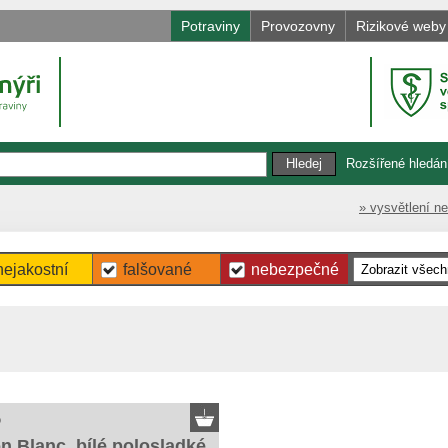
Potraviny
Provozovny
Rizikové weby
Rozšířené hledán
» vysvětlení n
nejakostní
falšované
nebezpečné
o
n Blanc, bílé polosladké