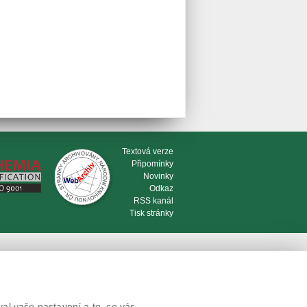
Textová verze
Připomínky
Novinky
Odkaz
RSS kanál
Tisk stránky
al vaše nastavení a to, co vás