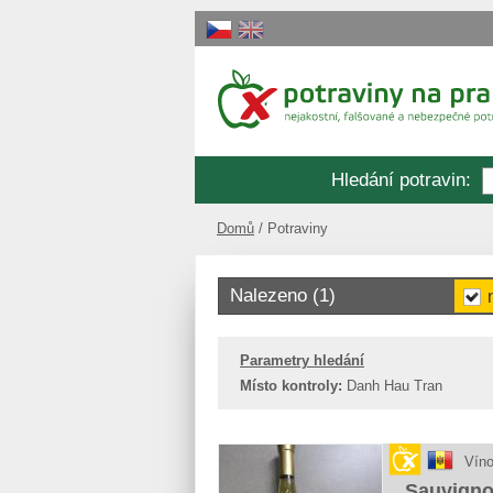
Hledání potravin
:
Domů
Potraviny
Nalezeno (1)
Parametry hledání
Místo kontroly:
Danh Hau Tran
Vín
Sauvigno