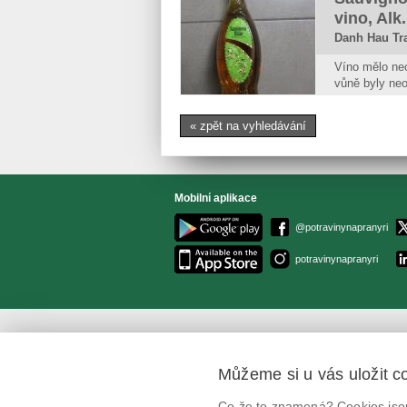
vino, Alk
Moldavsk
Danh Hau Tr
AURVIN 
Víno mělo neo
vůně byly neo
Oxidáza vína 
velmi vysokou
« zpět na vyhledávání
po jablkách. 
stykem vína 
Mobilní aplikace
@potravinynapranyri
potravinynapranyri
Můžeme si u vás uložit c
Co že to znamená? Cookies jsou