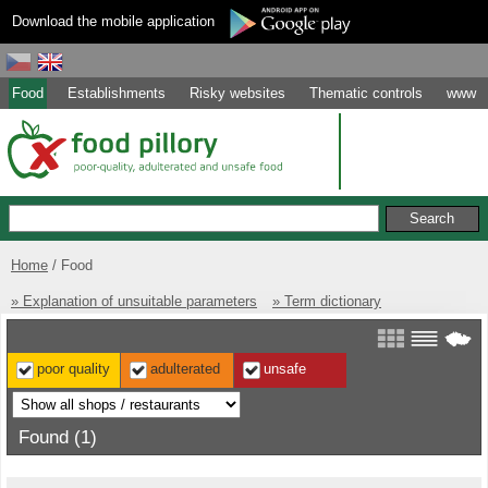
Download the mobile application
Food
Establishments
Risky websites
Thematic controls
www
Home
Food
» Explanation of unsuitable parameters
» Term dictionary
poor quality
adulterated
unsafe
Found (1)