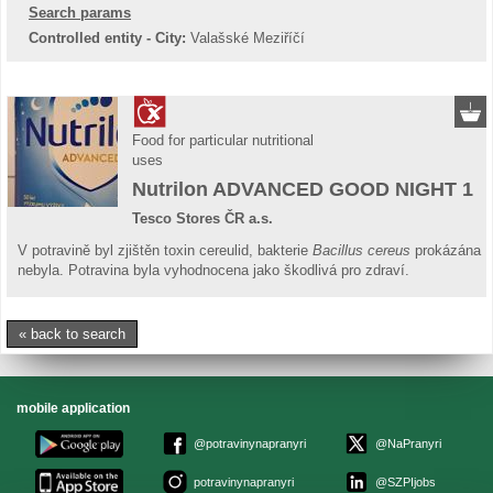
Search params
Controlled entity - City:
Valašské Meziříčí
Food for particular nutritional
uses
Nutrilon ADVANCED GOOD NIGHT 1
Tesco Stores ČR a.s.
V potravině byl zjištěn toxin cereulid, bakterie
Bacillus cereus
prokázána
nebyla. Potravina byla vyhodnocena jako škodlivá pro zdraví.
« back to search
mobile application
@potravinynapranyri
@NaPranyri
potravinynapranyri
@SZPIjobs