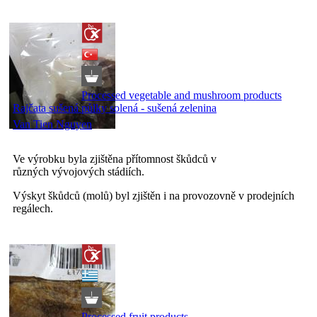
Processed vegetable and mushroom products
Rajčata sušená půlky solená - sušená zelenina
Van Tien Nguyen
Ve výrobku byla zjištěna přítomnost škůdců v
různých vývojových stádiích.
Výskyt škůdců (molů) byl zjištěn i na provozovně v prodejních
regálech.
Processed fruit products