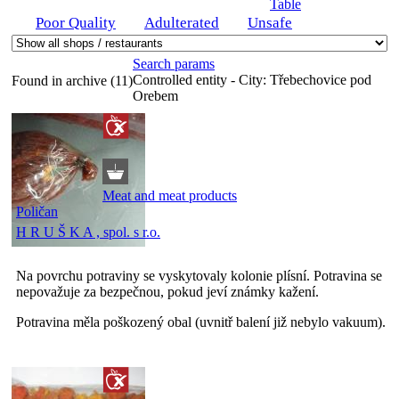
Table
Poor Quality
Adulterated
Unsafe
Search params
Controlled entity - City:
Třebechovice pod
Found in archive (11)
Orebem
Meat and meat products
Poličan
H R U Š K A , spol. s r.o.
Na povrchu potraviny se vyskytovaly kolonie plísní. Potravina se
nepovažuje za bezpečnou, pokud jeví známky kažení.
Potravina měla poškozený obal (uvnitř balení již nebylo vakuum).