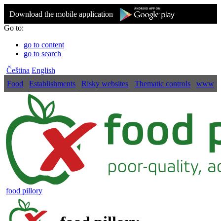
Download the mobile application
Go to:
go to content
go to search
Čeština
English
Food
Establishments
Risky websites
Thematic controls
www
food pillory