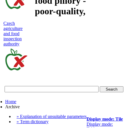
food pillory -
poor-quality,
adulterated
Czech
agriculture
and unsafe
and food
inspection
food
authority
Czech
agriculture
and
food
Home
inspection
Archive
authority
» Explanation of unsuitable parameters
Display mode: Tile
» Term dictionary
Display mode: