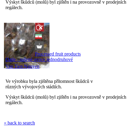
Výskyt škůdců (molů) byl zjištěn i na provozovně v prodejních
regálech.
Processed fruit products
Datle - sušené ovoce jednodruhové
Van Tien Nguyen
Ve výrobku byla zjištěna přítomnost škůdců v
různých vývojových stádiích.
Výskyt škůdců (molů) byl zjištěn i na provozovně v prodejních
regálech.
« back to search