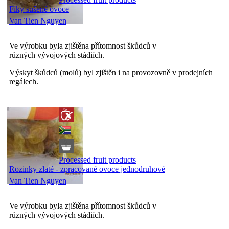
Fíky sušené ovoce
Van Tien Nguyen
Ve výrobku byla zjištěna přítomnost škůdců v
různých vývojových stádiích.
Výskyt škůdců (molů) byl zjištěn i na provozovně v prodejních
regálech.
Processed fruit products
Rozinky zlaté - zpracované ovoce jednodruhové
Van Tien Nguyen
Ve výrobku byla zjištěna přítomnost škůdců v
různých vývojových stádiích.