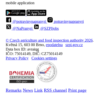
mobile application
@potravinynapranyri
potravinynapranyri
@NaPranyri
@SZPIjobs
© Czech agriculture and food inspection authority 2026
.
Květná 15, 603 00 Brno,
epodatelna
szpi.gov.cz
Data box ID: avraiqg
IČO: 75014149, DIČ: CZ75014149
Privacy Policy
Cookies settings
Remarks
News
Link
RSS channel
Print page