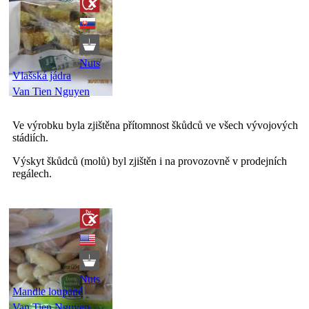
Nuts
Vlašská jádra
Van Tien Nguyen
Ve výrobku byla zjištěna přítomnost škůdců ve všech vývojových
stádiích.
Výskyt škůdců (molů) byl zjištěn i na provozovně v prodejních
regálech.
Nuts
Mandle loupané
Van Tien Nguyen