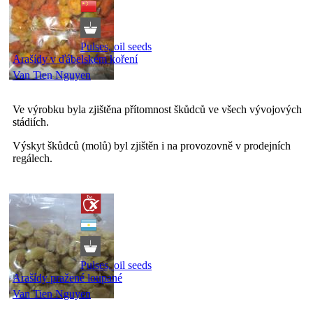
Pulses, oil seeds
Arašídy v ďábelském koření
Van Tien Nguyen
Ve výrobku byla zjištěna přítomnost škůdců ve všech vývojových
stádiích.
Výskyt škůdců (molů) byl zjištěn i na provozovně v prodejních
regálech.
Pulses, oil seeds
Arašídy pražené loupané
Van Tien Nguyen