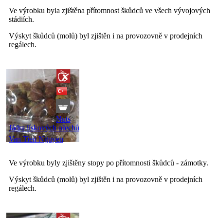
Ve výrobku byla zjištěna přítomnost škůdců ve všech vývojových
stádiích.
Výskyt škůdců (molů) byl zjištěn i na provozovně v prodejních
regálech.
Nuts
Jádra lískových ořechů
Van Tien Nguyen
Ve výrobku byly zjištěny stopy po přítomnosti škůdců - zámotky.
Výskyt škůdců (molů) byl zjištěn i na provozovně v prodejních
regálech.