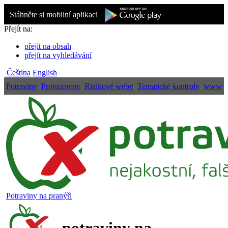
Stáhněte si mobilní aplikaci
Přejít na:
přejít na obsah
přejít na vyhledávání
Čeština
English
Potraviny
Provozovny
Rizikové weby
Tematické kontroly
www
Potraviny na pranýři