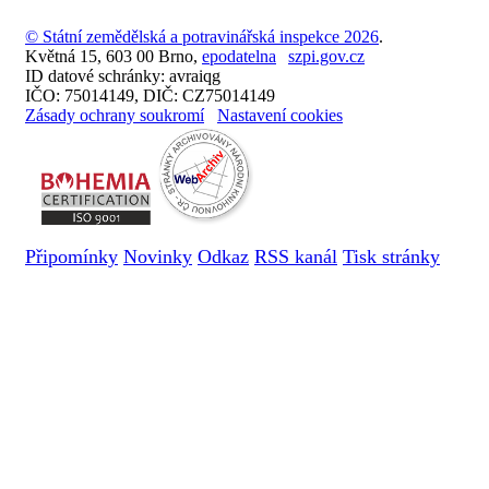
© Státní zemědělská a potravinářská inspekce 2026
.
Květná 15, 603 00 Brno,
epodatelna
szpi.gov.cz
ID datové schránky: avraiqg
IČO: 75014149, DIČ: CZ75014149
Zásady ochrany soukromí
Nastavení cookies
Připomínky
Novinky
Odkaz
RSS kanál
Tisk stránky