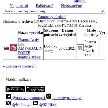
Tabulka
Nejakostní
Falšované
Nebezpečné
Parametry hledání
Distributor:
Pharma Activ Czech s.r.o.,
Nalezeno v archivu (1)
Fryštátská 238/47, 733 01 Karviná
Skupina
Datum
Místo
Název výrobku
Výro
potravin
zveřejnění
kontroly
Pharma Activ
Pharma
B17
Doplňky
Activ
AMYGDALIN
05.05.2021
stravy
Czech
FORTE
s.r.o.
doplněk stravy
« zpět na vyhledávání
Mobilní aplikace
@potravinynapranyri
potravinynapranyri
@NaPranyri
@SZPIjobs