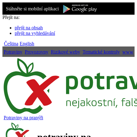
Stáhněte si mobilní aplikaci
Přejít na:
přejít na obsah
přejít na vyhledávání
Čeština
English
Potraviny
Provozovny
Rizikové weby
Tematické kontroly
www
Potraviny na pranýři