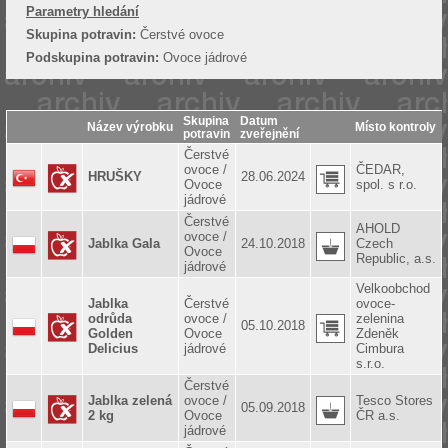
Parametry hledání
Skupina potravin:
Čerstvé ovoce
Podskupina potravin:
Ovoce jádrové
Skupina
Datum
Název výrobku
Místo kontroly
potravin
zveřejnění
Čerstvé
ovoce /
ČEDAR,
HRUŠKY
28.06.2024
Ovoce
spol. s r.o.
jádrové
Čerstvé
AHOLD
ovoce /
Jablka Gala
24.10.2018
Czech
Ovoce
Republic, a.s.
jádrové
Velkoobchod
Jablka
Čerstvé
ovoce-
odrůda
ovoce /
zelenina
05.10.2018
Golden
Ovoce
Zdeněk
Delicius
jádrové
Cimbura
s.r.o.
Čerstvé
Jablka zelená
ovoce /
Tesco Stores
05.09.2018
2 kg
Ovoce
ČR a.s.
jádrové