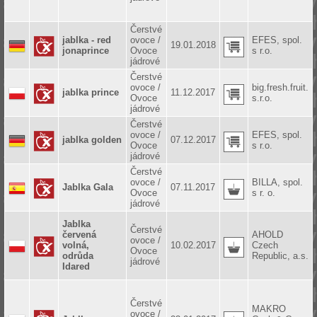
Čerstvé
jablka - red
ovoce /
EFES, spol.
19.01.2018
jonaprince
Ovoce
s r.o.
jádrové
Čerstvé
ovoce /
big.fresh.fruit.
jablka prince
11.12.2017
Ovoce
s.r.o.
jádrové
Čerstvé
ovoce /
EFES, spol.
jablka golden
07.12.2017
Ovoce
s r.o.
jádrové
Čerstvé
ovoce /
BILLA, spol.
Jablka Gala
07.11.2017
Ovoce
s r. o.
jádrové
Jablka
Čerstvé
červená
AHOLD
ovoce /
volná,
10.02.2017
Czech
Ovoce
odrůda
Republic, a.s.
jádrové
Idared
Čerstvé
MAKRO
ovoce /