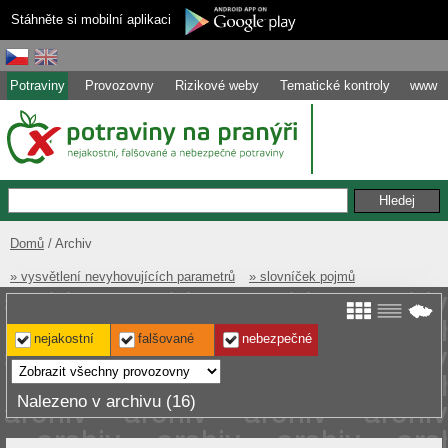
Stáhněte si mobilní aplikaci
Potraviny
Provozovny
Rizikové weby
Tematické kontroly
www
Domů
Archiv
» vysvětlení nevyhovujících parametrů
» slovníček pojmů
nejakostní
falšované
nebezpečné
Nalezeno v archivu (16)