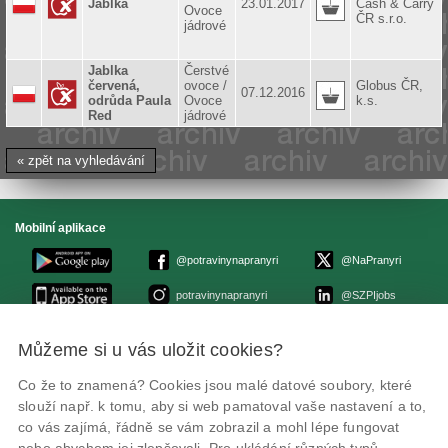
Jablka
23.01.2017
Cash & Carry
Ovoce
ČR s.r.o.
jádrové
Jablka
Čerstvé
červená,
ovoce /
Globus ČR,
07.12.2016
odrůda Paula
Ovoce
k.s.
Red
jádrové
« zpět na vyhledávání
Mobilní aplikace
@potravinynapranyri
@NaPranyri
potravinynapranyri
@SZPIjobs
Můžeme si u vás uložit cookies?
© Státní zemědělská a potravinářská inspekce 2026
.
Květná 15, 603 00 Brno,
epodatelna
szpi.gov.cz
Co že to znamená? Cookies jsou malé datové soubory, které
ID datové schránky: avraiqg
slouží např. k tomu, aby si web pamatoval vaše nastavení a to,
IČO: 75014149, DIČ: CZ75014149
Zásady ochrany soukromí
Nastavení cookies
co vás zajímá, řádně se vám zobrazil a mohl lépe fungovat