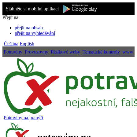
Stáhněte si mobilní aplikaci
Přejít na:
přejít na obsah
přejít na vyhledávání
Čeština
English
Potraviny
Provozovny
Rizikové weby
Tematické kontroly
www
Potraviny na pranýři