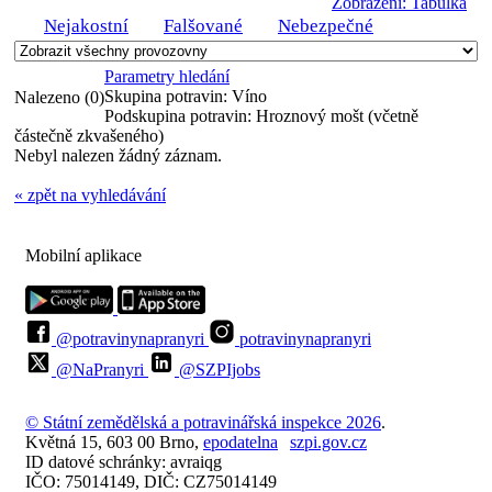
Zobrazení: Tabulka
Nejakostní
Falšované
Nebezpečné
Parametry hledání
Skupina potravin:
Víno
Nalezeno (0)
Podskupina potravin:
Hroznový mošt (včetně
částečně zkvašeného)
Nebyl nalezen žádný záznam.
« zpět na vyhledávání
Mobilní aplikace
@potravinynapranyri
potravinynapranyri
@NaPranyri
@SZPIjobs
© Státní zemědělská a potravinářská inspekce 2026
.
Květná 15, 603 00 Brno,
epodatelna
szpi.gov.cz
ID datové schránky: avraiqg
IČO: 75014149, DIČ: CZ75014149